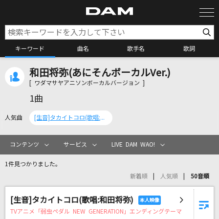
キーワード
曲名
歌手名
歌詞
和田将弥(あにそんボーカルVer.)
カラオケ検索
[ ワダマサヤアニソンボーカルバージョン ]
1曲
カラオケ店舗検索
人気曲
[生音]タカイトコロ(歌唱:和田将弥)
カラオケリクエスト
コンテンツ
サービス
LIVE DAM WAO!
1件見つかりました。
全国りれき
新着順
人気順
50音順
[生音]タカイトコロ(歌唱:和田将弥)
リアルタイムで歌われている曲の一覧
TVアニメ「弱虫ペダル NEW GENERATION」エンディングテーマ