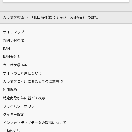
My Voice Is For You
＝LOVE
カラオケ検索
「和田将弥(あにそんボーカルVer.)」の詳細
キライ・キライ・ジガヒダイ!
サイトマップ
くらげP feat.音街ウナ
お問い合わせ
ようこそジャパリパークへ
DAM
どうぶつビスケッツ×PPP
DAM★とも
カラオケ＠DAM
Growing of my heart
サイトのご利用について
倉木麻衣
カラオケご利用にあたっての注意事項
利用規約
[生音]水平線
特定商取引法に基づく表示
back number
プライバシーポリシー
mix juiceのいうとおり
クッキー設定
UNISON SQUARE GARDEN
インフォマティブデータの取得について
ご契約方法