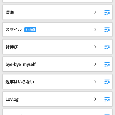
[生音]ツキミソウ
Novelbright
深海
[生音]ハッピーエンド
スマイル
back number
夏の影
背伸び
Mrs. GREEN APPLE
夜もすがら君想ふ
bye-bye myself
TOKOTOKO(西沢さんP)feat.GUMI
もっと見る
返事はいらない
DAMの新曲・ランキングなど
Lovlog
カラオケ最新情報をチェック！