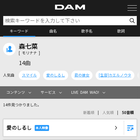
キーワード
曲名
歌手名
歌詞
森七菜
カラオケ検索
[ モリナナ ]
14曲
カラオケ店舗検索
人気曲
スマイル
愛のしるし
君の彼女
[生音]カエルノウタ
カラオケリクエスト
コンテンツ
サービス
LIVE DAM WAO!
14件見つかりました。
全国りれき
新着順
人気順
50音順
愛のしるし
リアルタイムで歌われている曲の一覧