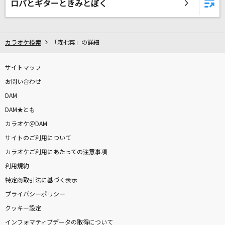
ロバとギターときみとぼく
DAMに会員登録・ログインして
カラオケをもっと楽しもう！
カラオケ検索
「森七菜」の詳細
サイトマップ
お問い合わせ
自宅でカラオケ歌い放題！
DAM
家族や友達と一緒に！練習にも！
DAM★とも
カラオケ＠DAM
サイトのご利用について
カラオケご利用にあたっての注意事項
利用規約
特定商取引法に基づく表示
プライバシーポリシー
クッキー設定
インフォマティブデータの取得について