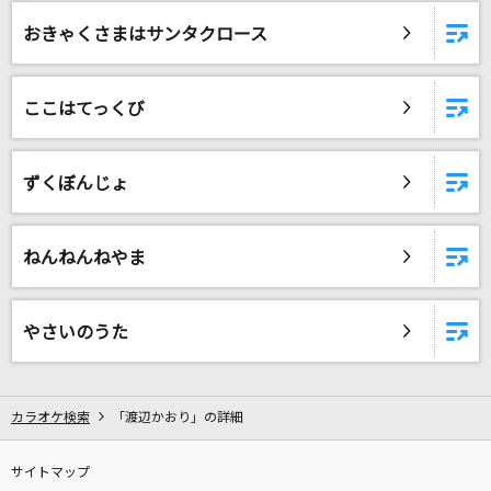
snow jam
おきゃくさまはサンタクロース
Rin音
[生音]もう恋なんてしない
ここはてっくび
槇原敬之(Makihara)
爆裂愛してる
ずくぼんじょ
M!LK
[生音]Catch the Moment
ねんねんねやま
LiSA
やさいのうた
赤いスイートピー
松田聖子
カラオケ検索
「渡辺かおり」の詳細
ビリ
角巻わため
サイトマップ