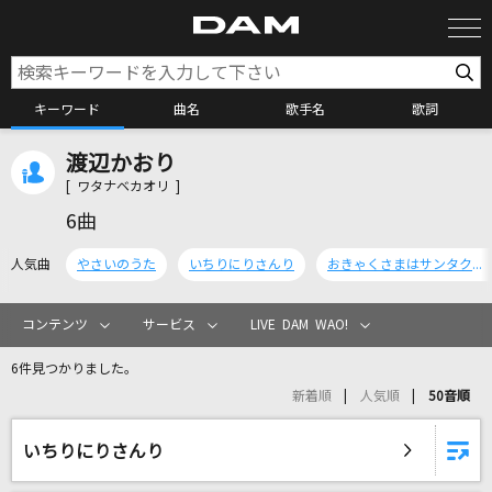
キーワード
曲名
歌手名
歌詞
渡辺かおり
カラオケ検索
[ ワタナベカオリ ]
6曲
カラオケ店舗検索
人気曲
やさいのうた
いちりにりさんり
おきゃくさまはサンタクロース
カラオケリクエスト
コンテンツ
サービス
LIVE DAM WAO!
6件見つかりました。
全国りれき
新着順
人気順
50音順
リアルタイムで歌われている曲の一覧
いちりにりさんり