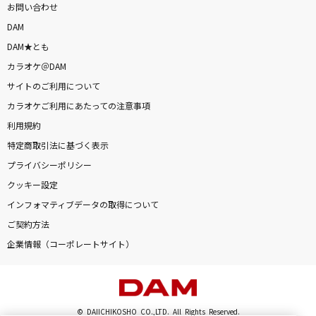
お問い合わせ
アイデン貞貞メルトダウン
DAM
えなこ feat. P丸様。
DAM★とも
ダーリン
カラオケ＠DAM
Mrs. GREEN APPLE
サイトのご利用について
カラオケご利用にあたっての注意事項
[生音]忘れてやらない
利用規約
結束バンド
特定商取引法に基づく表示
プライバシーポリシー
After The Thrill Is Gone [アフター・ザ・スリ
ル・イズ・ゴーン]
クッキー設定
インフォマティブデータの取得について
Eagles
ご契約方法
もっと見る
企業情報（コーポレートサイト）
DAMの新曲・ランキングなど
カラオケ最新情報をチェック！
© DAIICHIKOSHO CO.,LTD. All Rights Reserved.