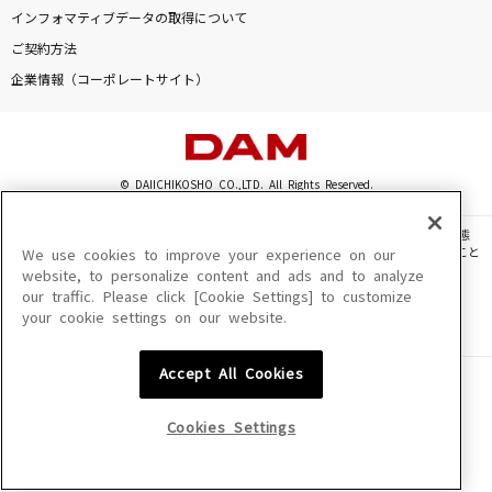
インフォマティブデータの取得について
ご契約方法
企業情報（コーポレートサイト）
© DAIICHIKOSHO CO.,LTD. All Rights Reserved.
このサイトに掲載されている一切の文章・画像・写真・動画・音声等を、手段や形態
を問わず、著作権法の定める範囲を超えて無断で複製、転載、ファイル化などすること
We use cookies to improve your experience on our
を禁じます。
website, to personalize content and ads and to analyze
our traffic. Please click [Cookie Settings] to customize
楽曲及びコンテンツは、機種によりご利用いただけない場合があります。
your cookie settings on our website.
楽曲及びコンテンツの配信日、配信内容が変更になる場合があります。
楽曲によりMYリスト保存ができない場合があります。
Accept All Cookies
JASRAC許諾番号
6602250213Y31015 6602250112Y38026 6602250240Y31015
6602250241Y45122
Cookies Settings
NexTone許諾番号
ID000002945 ID000002947 ID000002937 ID000002938