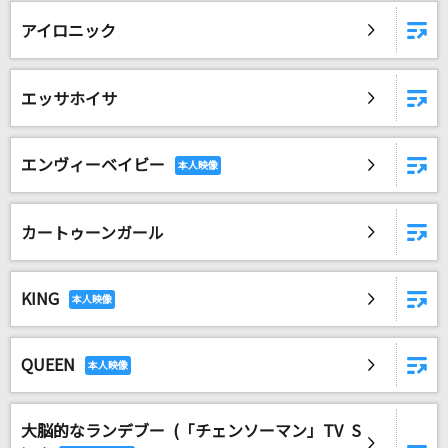
[生音]ベテルギウス
アイロニック
優里
[良音]Colors of the Heart
エッサホイサ
UVERworld
Cherish
エンヴィーベイビー
清水翔太
カートゥーンガール
[生音]オリオンをなぞる
UNISON SQUARE GARDEN
KING
丸の内サディスティック
椎名林檎
QUEEN
Star Wish
STARGLOW
大脳的なランデブー (「チェンソーマン」TV S