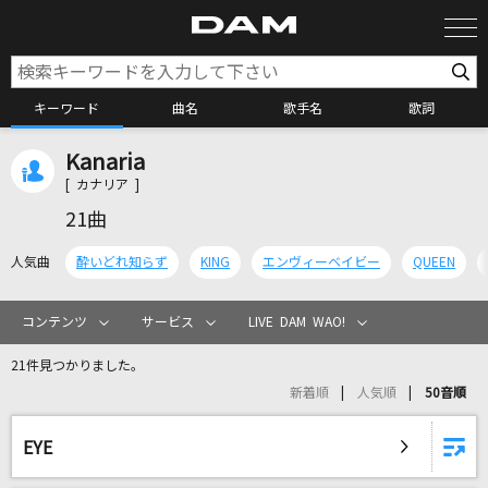
キーワード
曲名
歌手名
歌詞
Kanaria
カラオケ検索
[ カナリア ]
21曲
カラオケ店舗検索
人気曲
酔いどれ知らず
KING
エンヴィーベイビー
QUEEN
カラオケリクエスト
コンテンツ
サービス
LIVE DAM WAO!
21件見つかりました。
全国りれき
新着順
人気順
50音順
リアルタイムで歌われている曲の一覧
EYE