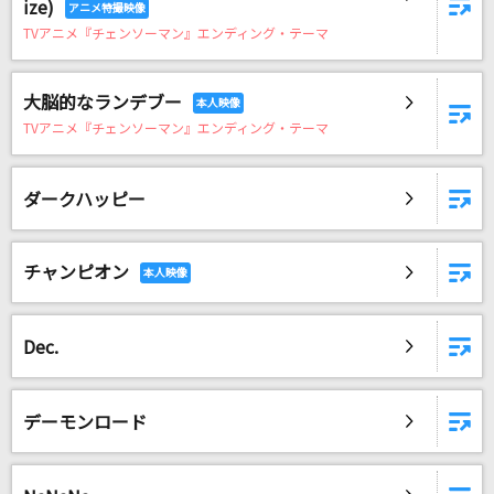
ize)
もう一度
TVアニメ『チェンソーマン』エンディング・テーマ
Tani Yuuki
[生音]ray
大脳的なランデブー
TVアニメ『チェンソーマン』エンディング・テーマ
BUMP OF CHICKEN
[生音]水平線
ダークハッピー
back number
しわ
チャンピオン
buzzG feat.GUMI
Dec.
もっと見る
DAMの新曲・ランキングなど
デーモンロード
カラオケ最新情報をチェック！