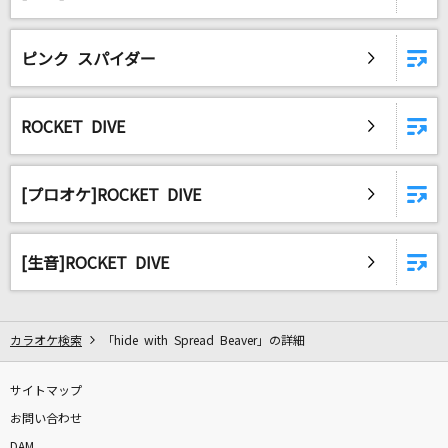
[生音]晴る
ピンク スパイダー
ヨルシカ
マトリョシカ
ROCKET DIVE
ハチ feat.初音ミク・GUMI
[生音]ロマンスの神様
[プロオケ]ROCKET DIVE
広瀬香美
[生音]ROCKET DIVE
プラネタリウム
大塚 愛
もっと見る
カラオケ検索
「hide with Spread Beaver」の詳細
サイトマップ
DAMの新曲・ランキングなど
カラオケ最新情報をチェック！
お問い合わせ
DAM