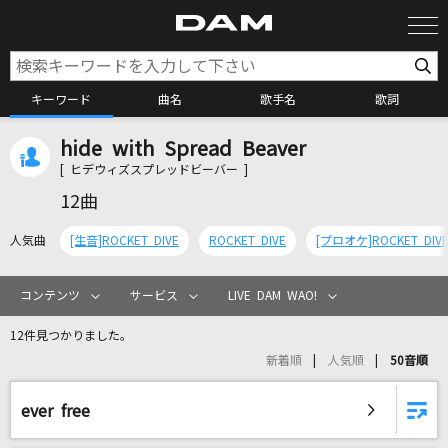
キーワード
曲名
歌手名
歌詞
hide with Spread Beaver
カラオケ検索
[ ヒデウィズスプレッドビーバー ]
12曲
カラオケ店舗検索
人気曲
[生音]ROCKET DIVE
ROCKET DIVE
[プロオケ]ROCKET DIV
カラオケリクエスト
コンテンツ
サービス
LIVE DAM WAO!
12件見つかりました。
全国りれき
新着順
人気順
50音順
リアルタイムで歌われている曲の一覧
ever free