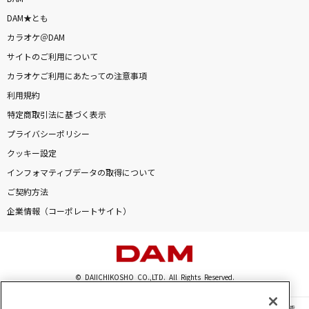
DAM★とも
カラオケ＠DAM
DAMに会員登録・ログインして
サイトのご利用について
カラオケをもっと楽しもう！
カラオケご利用にあたっての注意事項
利用規約
特定商取引法に基づく表示
プライバシーポリシー
自宅でカラオケ歌い放題！
クッキー設定
家族や友達と一緒に！練習にも！
インフォマティブデータの取得について
ご契約方法
企業情報（コーポレートサイト）
© DAIICHIKOSHO CO.,LTD. All Rights Reserved.