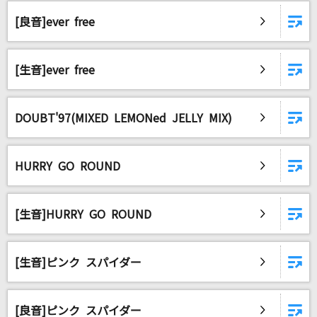
友よ～この先もずっと・・・(クレヨンしんちゃ
んアニメバージョン)
[良音]ever free
ケツメイシ
[生音]ever free
[生音]花とサムライ
三山ひろし
DOUBT'97(MIXED LEMONed JELLY MIX)
凶夢伝染
ALI PROJECT
HURRY GO ROUND
花のイマージュ
岡田有希子
[生音]HURRY GO ROUND
オレンジ
トーマ feat.初音ミク
[生音]ピンク スパイダー
晩餐歌
tuki.
[良音]ピンク スパイダー