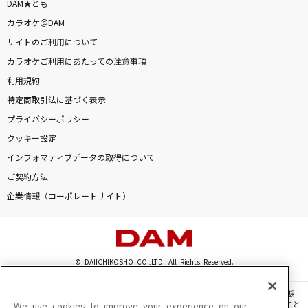
グッタイム
DAM★とも
カラオケ＠DAM
Snow Man
サイトのご利用について
[生音]五能線
カラオケご利用にあたっての注意事項
水森かおり
利用規約
特定商取引法に基づく表示
doll
プライバシーポリシー
羊文学
クッキー設定
インフォマティブデータの取得について
ハナミズキ
ご契約方法
一青 窈
企業情報（コーポレートサイト）
君という名の翼
コブクロ
© DAIICHIKOSHO CO.,LTD. All Rights Reserved.
高嶺の花子さん
back number
このサイトに掲載されている一切の文章・画像・写真・動画・音声等を、手段や形態
を問わず、著作権法の定める範囲を超えて無断で複製、転載、ファイル化などすること
We use cookies to improve your experience on our