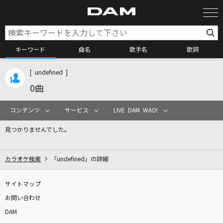
キーワード
曲名
歌手名
歌詞
[ undefined ]
カラオケ検索
0曲
カラオケ店舗検索
コンテンツ
サービス
LIVE DAM WAO!
見つかりませんでした。
カラオケリクエスト
カラオケ検索
「undefined」の詳細
全国りれき
サイトマップ
お問い合わせ
リアルタイムで歌われている曲の一覧
DAM