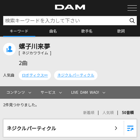
キーワード
曲名
歌手名
歌詞
螺子川来夢
カラオケ検索
[ ネジカワライム ]
2曲
カラオケ店舗検索
人気曲
ロボティクス∞
ネジクルパーティクル
カラオケリクエスト
コンテンツ
サービス
LIVE DAM WAO!
2件見つかりました。
全国りれき
新着順
人気順
50音順
リアルタイムで歌われている曲の一覧
ネジクルパーティクル