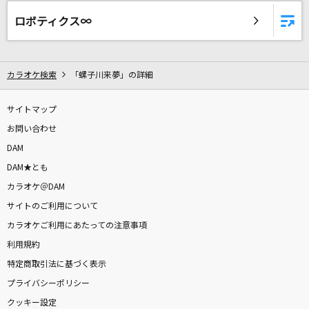
[生音]キューティーハニー
ロボティクス∞
前川陽子
[生音]蝶々結び
カラオケ検索
「螺子川来夢」の詳細
Aimer(エメ)
[生音]いとしき日々よ
サイトマップ
平井堅
お問い合わせ
DAM
風たちの声
DAM★とも
RADWIMPS
カラオケ＠DAM
サイトのご利用について
[生音]狂乱 Hey Kids!!
カラオケご利用にあたっての注意事項
THE ORAL CIGARETTES
利用規約
特定商取引法に基づく表示
[生音]さよならエレジー
プライバシーポリシー
菅田将暉
クッキー設定