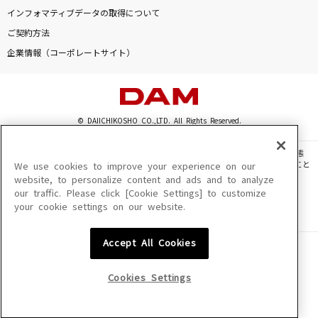
晩餐歌
インフォマティブデータの取得について
tuki.
ご契約方法
企業情報（コーポレートサイト）
きっと青春が聞こえる(TVサイズ)
μ's
太陽曰く燃えよカオス
© DAIICHIKOSHO CO.,LTD. All Rights Reserved.
後ろから這いより隊G
このサイトに掲載されている一切の文章・画像・写真・動画・音声等を、手段や形態
を問わず、著作権法の定める範囲を超えて無断で複製、転載、ファイル化などすること
We use cookies to improve your experience on our
告白
を禁じます。
website, to personalize content and ads and to analyze
杜このみ
our traffic. Please click [Cookie Settings] to customize
楽曲及びコンテンツは、機種によりご利用いただけない場合があります。
your cookie settings on our website.
楽曲及びコンテンツの配信日、配信内容が変更になる場合があります。
楽曲によりMYリスト保存ができない場合があります。
もっと見る
Accept All Cookies
JASRAC許諾番号
6602250213Y31015 6602250112Y38026 6602250240Y31015
DAMの新曲・ランキングなど
6602250241Y45122
カラオケ最新情報をチェック！
Cookies Settings
NexTone許諾番号
ID000002945 ID000002947 ID000002937 ID000002938