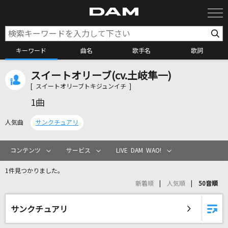
キーワード
曲名
歌手名
歌詞
スイートオリーブ(cv.土岐隼一)
カラオケ検索
[ スイートオリーブトキジュンイチ ]
1曲
カラオケ店舗検索
人気曲
サンクチュアリ
カラオケリクエスト
コンテンツ
サービス
LIVE DAM WAO!
1件見つかりました。
全国りれき
新着順
人気順
50音順
リアルタイムで歌われている曲の一覧
サンクチュアリ