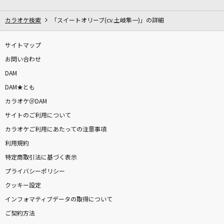
天国
Mrs. GREEN APPLE
カラオケ検索
「スイートオリーブ(cv.土岐隼一)」の詳細
Song for…
サイトマップ
清水翔太
お問い合わせ
DAM
ここにはないもの
DAM★とも
乃木坂46
カラオケ＠DAM
サイトのご利用について
[生音]ひと夏の経験
カラオケご利用にあたっての注意事項
山口百恵
利用規約
命に嫌われている
特定商取引法に基づく表示
カンザキイオリ
プライバシーポリシー
クッキー設定
ブルーアンビエンス (feat. asmi)
インフォマティブデータの取得について
Mrs. GREEN APPLE
ご契約方法