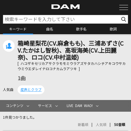
キーワード
曲名
歌手名
歌詞
箱崎星梨花(CV.麻倉もも)、三浦あずさ(C
カラオケ検索
V.たかはし智秋)、高坂海美(CV.上田麗
奈)、ロコ(CV.中村温姫)
[ ハコザキセリカアサクラモモミウラアズサタカハシチアキコウサカ
カラオケ店舗検索
ウミウエダレイナロコナカムラアツキ ]
1曲
カラオケリクエスト
人気曲
産声とクラブ
全国りれき
コンテンツ
サービス
LIVE DAM WAO!
1件見つかりました。
リアルタイムで歌われている曲の一覧
新着順
人気順
50音順