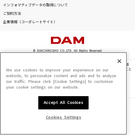
[生音]Laughter
インフォマティブデータの取得について
Official髭男dism
ご契約方法
企業情報（コーポレートサイト）
黄金魂
湘南乃風
[生音]名前を呼ぶよ
© DAIICHIKOSHO CO.,LTD. All Rights Reserved.
SUPER BEAVER
このサイトに掲載されている一切の文章・画像・写真・動画・音声等を、手段や形態
を問わず、著作権法の定める範囲を超えて無断で複製、転載、ファイル化などすること
We use cookies to improve your experience on our
今では…今なら…今も…-Mixture style-
を禁じます。
website, to personalize content and ads and to analyze
B'z
our traffic. Please click [Cookie Settings] to customize
楽曲及びコンテンツは、機種によりご利用いただけない場合があります。
your cookie settings on our website.
楽曲及びコンテンツの配信日、配信内容が変更になる場合があります。
楽曲によりMYリスト保存ができない場合があります。
もっと見る
Accept All Cookies
JASRAC許諾番号
6602250213Y31015 6602250112Y38026 6602250240Y31015
DAMの新曲・ランキングなど
6602250241Y45122
Cookies Settings
カラオケ最新情報をチェック！
NexTone許諾番号
ID000002945 ID000002947 ID000002937 ID000002938