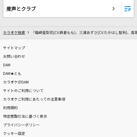
ファティマ
産声とクラブ
いとうかなこ
パメラ
カラオケ検索
「箱崎星梨花(CV.麻倉もも)、三浦あずさ(CV.たかはし智秋)、高坂
Chevon
サイトマップ
神経がワレタ寒い夜
お問い合わせ
PIERROT(Pierrot)
DAM
Only Human(ビデオクリップバージョン)
DAM★とも
K
カラオケ＠DAM
サイトのご利用について
誘惑
カラオケご利用にあたっての注意事項
GLAY
利用規約
特定商取引法に基づく表示
儚くも永久のカナシ
プライバシーポリシー
UVERworld
クッキー設定