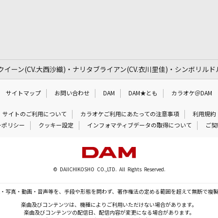
ックイーン(CV.大西沙織)・ナリタブライアン(CV.衣川里佳)・シンボリルド
サイトマップ
お問い合わせ
DAM
DAM★とも
カラオケ＠DAM
サイトのご利用について
カラオケご利用にあたっての注意事項
利用規約
ーポリシー
クッキー設定
インフォマティブデータの取得について
ご契
© DAIICHIKOSHO CO.,LTD. All Rights Reserved.
・写真・動画・音声等を、手段や形態を問わず、著作権法の定める範囲を超えて無断で複
楽曲及びコンテンツは、機種によりご利用いただけない場合があります。
楽曲及びコンテンツの配信日、配信内容が変更になる場合があります。