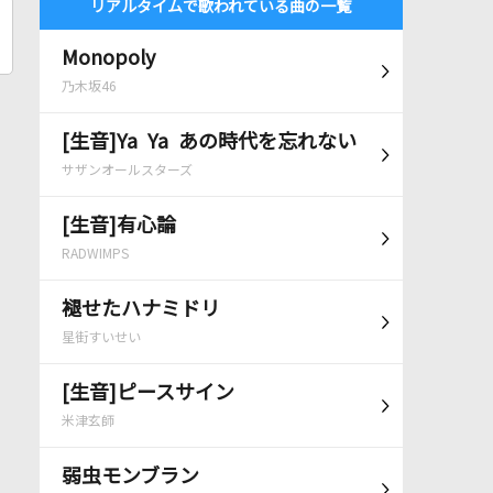
リアルタイムで歌われている曲の一覧
Monopoly
乃木坂46
[生音]Ya Ya あの時代を忘れない
サザンオールスターズ
[生音]有心論
RADWIMPS
褪せたハナミドリ
星街すいせい
[生音]ピースサイン
米津玄師
弱虫モンブラン