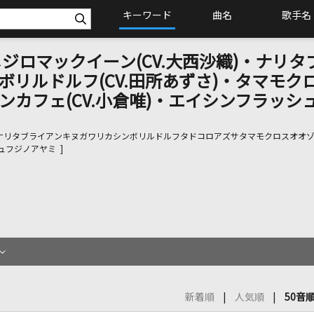
キーワード
曲名
歌手名
・メジロマックイーン(CV.大西沙織)・ナリタ
ンボリルドルフ(CV.田所あずさ)・タマモク
タンカフェ(CV.小倉唯)・エイシンフラッシ
リナリタブライアンキヌガワリカシンボリルドルフタドコロアズサタマモクロスオオ
フジノアヤミ ]
新着順
人気順
50音