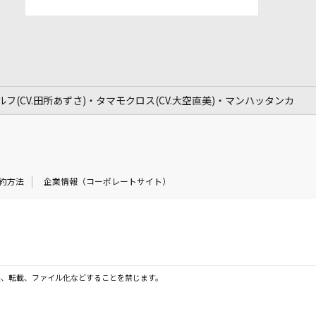
ルフ(CV.田所あずさ)・タマモクロス(CV.大空直美)・マンハッタンカフェ
約方法
企業情報（コーポレートサイト）
製、転載、ファイル化などすることを禁じます。