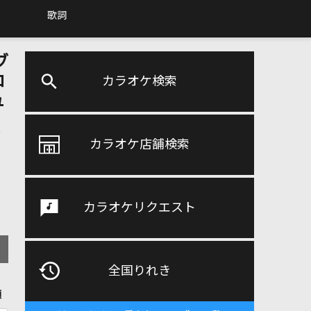
歌詞
ブ
ロ
カラオケ検索
ュ
ゾ
カラオケ店舗検索
カラオケリクエスト
全国りれき
順