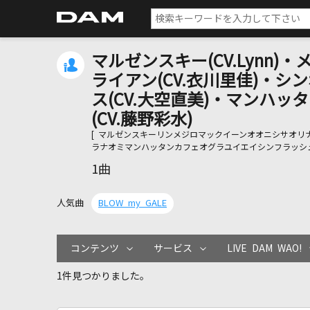
マルゼンスキー(CV.Lynn)
ライアン(CV.衣川里佳)・シ
ス(CV.大空直美)・マンハッ
(CV.藤野彩水)
[ マルゼンスキーリンメジロマックイーンオオニシサオ
ラナオミマンハッタンカフェオグラユイエイシンフラッシュ
1曲
人気曲
BLOW my GALE
コンテンツ
サービス
LIVE DAM WAO!
1件見つかりました。