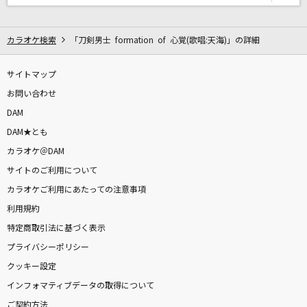
NEXT COLOR PLANET
星街すいせい
カラオケ検索
「刀剣男士 formation of 心覚(歌唱:天海)」の詳細
いいんですか?
サイトマップ
RADWIMPS
お問い合わせ
オラはにんきもの
DAM
のはらしんのすけ
DAM★とも
カラオケ＠DAM
ロミオとシンデレラ
サイトのご利用について
doriko feat.初音ミク
カラオケご利用にあたっての注意事項
利用規約
マシュマロ(ビデオクリップバージョン)
特定商取引法に基づく表示
DECO*27
プライバシーポリシー
シュガーソングとビターステップ
クッキー設定
UNISON SQUARE GARDEN
インフォマティブデータの取得について
ご契約方法