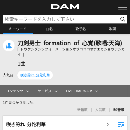
キーワード
曲名
歌手名
歌詞
刀剣男士 formation of 心覚(歌唱:天海)
カラオケ検索
[ トウケンダンシフォーメーションオブココロオボエカショウテンカ
イ ]
1曲
カラオケ店舗検索
人気曲
咲き誇れ 分陀利華
カラオケリクエスト
コンテンツ
サービス
LIVE DAM WAO!
1件見つかりました。
全国りれき
新着順
人気順
50音順
リアルタイムで歌われている曲の一覧
咲き誇れ 分陀利華