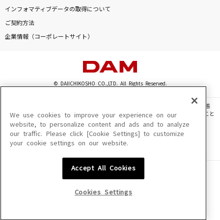
Subtitle
インフォマティブデータの取得について
Official髭男dism
ご契約方法
企業情報（コーポレートサイト）
燦然
SUPER BEAVER
Calc.
© DAIICHIKOSHO CO.,LTD. All Rights Reserved.
ジミーサムP feat.初音ミク
このサイトに掲載されている一切の文章・画像・写真・動画・音声等を、手段や形態
を問わず、著作権法の定める範囲を超えて無断で複製、転載、ファイル化などすること
We use cookies to improve your experience on our
平熱
を禁じます。
website, to personalize content and ads and to analyze
Mr.Children
our traffic. Please click [Cookie Settings] to customize
楽曲及びコンテンツは、機種によりご利用いただけない場合があります。
your cookie settings on our website.
楽曲及びコンテンツの配信日、配信内容が変更になる場合があります。
楽曲によりMYリスト保存ができない場合があります。
もっと見る
Accept All Cookies
JASRAC許諾番号
6602250213Y31015 6602250112Y38026 6602250240Y31015
DAMの新曲・ランキングなど
6602250241Y45122
カラオケ最新情報をチェック！
Cookies Settings
NexTone許諾番号
ID000002945 ID000002947 ID000002937 ID000002938