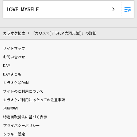
ダーリン
LOVE MYSELF
Mrs. GREEN APPLE
花束
カラオケ検索
「カリスマ[テラ(CV.大河元気)]」の詳細
back number
大人になれば
サイトマップ
小沢健二
お問い合わせ
DAM
プシ
DAM★とも
r-906 feat.初音ミク
カラオケ＠DAM
サイトのご利用について
輝く未来[塔の上のラプンツェル]
カラオケご利用にあたっての注意事項
小此木まり/畠中洋
利用規約
特定商取引法に基づく表示
是非に及ばず
プライバシーポリシー
乃木坂46
クッキー設定