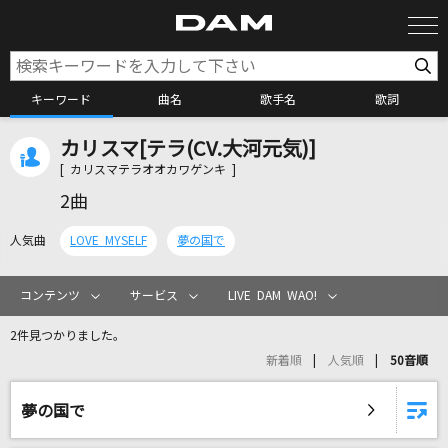
キーワード
曲名
歌手名
歌詞
カリスマ[テラ(CV.大河元気)]
カラオケ検索
[ カリスマテラオオカワゲンキ ]
2曲
カラオケ店舗検索
人気曲
LOVE MYSELF
夢の国で
カラオケリクエスト
コンテンツ
サービス
LIVE DAM WAO!
2件見つかりました。
全国りれき
新着順
人気順
50音順
リアルタイムで歌われている曲の一覧
夢の国で