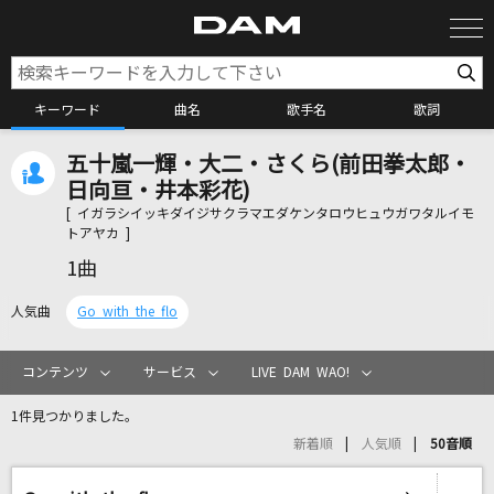
キーワード
曲名
歌手名
歌詞
五十嵐一輝・大二・さくら(前田拳太郎・
カラオケ検索
日向亘・井本彩花)
[ イガラシイッキダイジサクラマエダケンタロウヒュウガワタルイモ
トアヤカ ]
カラオケ店舗検索
1曲
人気曲
Go with the flo
カラオケリクエスト
コンテンツ
サービス
LIVE DAM WAO!
全国りれき
1件見つかりました。
新着順
人気順
50音順
リアルタイムで歌われている曲の一覧