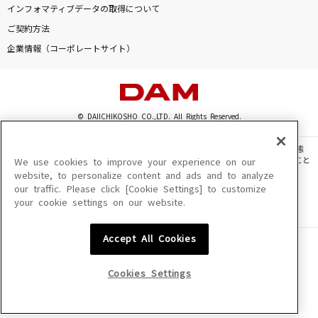
インフォマティブデータの取得について
[生音]リンジュー・ラヴ
ご契約方法
マカロニえんぴつ
企業情報（コーポレートサイト）
英雄
doa
© DAIICHIKOSHO CO.,LTD. All Rights Reserved.
ノックブーツ
Chevon
このサイトに掲載されている一切の文章・画像・写真・動画・音声等を、手段や形態
を問わず、著作権法の定める範囲を超えて無断で複製、転載、ファイル化などすること
We use cookies to improve your experience on our
この夜を止めてよ
を禁じます。
website, to personalize content and ads and to analyze
our traffic. Please click [Cookie Settings] to customize
楽曲及びコンテンツは、機種によりご利用いただけない場合があります。
JUJU
your cookie settings on our website.
楽曲及びコンテンツの配信日、配信内容が変更になる場合があります。
楽曲によりMYリスト保存ができない場合があります。
もっと見る
Accept All Cookies
JASRAC許諾番号
6602250213Y31015 6602250112Y38026 6602250240Y31015
6602250241Y45122
DAMの新曲・ランキングなど
Cookies Settings
カラオケ最新情報をチェック！
NexTone許諾番号
ID000002945 ID000002947 ID000002937 ID000002938