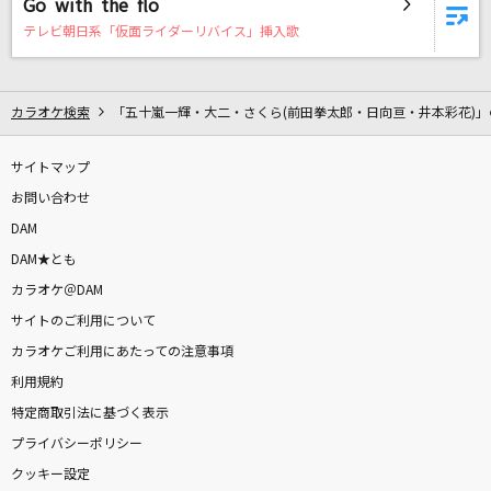
Go with the flo
シンデレラガール
テレビ朝日系「仮面ライダーリバイス」挿入歌
King & Prince
メロディー
カラオケ検索
「五十嵐一輝・大二・さくら(前田拳太郎・日向亘・井本彩花)」
玉置浩二
サイトマップ
UNDEAD
お問い合わせ
YOASOBI
DAM
AMPTAKxレインボーロード中77%
DAM★とも
AMPTAKxCOLORS
カラオケ＠DAM
サイトのご利用について
甲賀忍法帖
カラオケご利用にあたっての注意事項
陰陽座
利用規約
特定商取引法に基づく表示
[生音]Glass
プライバシーポリシー
河村隆一
クッキー設定