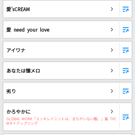
[生音]ハッピーエンド
愛'sCREAM
back number
最後の雨
愛 need your love
中西保志
ラピスラズリ
アイワナ
藍井エイル
[生音]青春コンプレックス
あなたは懐メロ
結束バンド
劣り
[生音]変幻自在のマジカルスター
GRANRODEO
かろやかに
[生音]歌舞伎町の女王
GLOBAL WORK「スッキレイニットは、まちがいない服。」篇 TVC
Mタイアップソング
椎名林檎