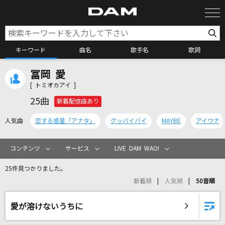
キーワード
曲名
歌手名
歌詞
冨岡 愛
カラオケ検索
[ トミオカアイ ]
25曲
新着配信曲あり
カラオケ店舗検索
人気曲
恋する惑星「アナタ」
グッバイバイ
MAYBE
アイワナ
カラオケリクエスト
コンテンツ
サービス
LIVE DAM WAO!
25件見つかりました。
全国りれき
新着順
人気順
50音順
リアルタイムで歌われている曲の一覧
愛が溶けないうちに