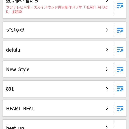
強く儚い者たち
フジテレビ×米・スカイバウンド共同制作ドラマ「HEART ATTAC
K」主題歌
DAMに会員登録・ログインして
カラオケをもっと楽しもう！
デジャヴ
delulu
自宅でカラオケ歌い放題！
家族や友達と一緒に！練習にも！
New Style
831
HEART BEAT
beat up