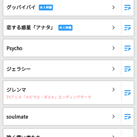
[生音]もうひとつの土曜日
グッバイバイ
浜田省吾
恋する惑星「アナタ」
キセキ
GReeeeN
Psycho
恋
back number
ジェラシー
オラはにんきもの
のはらしんのすけ
ジレンマ
もっと見る
TVアニメ「メビウス・ダスト」エンディングテーマ
DAMの新曲・ランキングなど
soulmate
カラオケ最新情報をチェック！