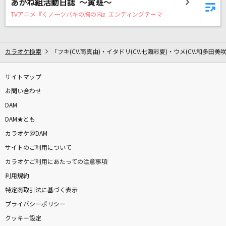
あかね組活動日誌 ～寅班～
なんでもないよ、
TVアニメ『くノ一ツバキの胸の内』エンディングテーマ
マカロニえんぴつ
Salute Desire
カラオケ検索
「フキ(CV.南真由)・イタドリ(CV.七瀬彩夏)・ウメ(CV.和多田美
七種茨(CV.逢坂良太)
サイトマップ
コンパス～笑顔の行方～
お問い合わせ
大佛はずむ・神泉やす菜・来栖とまり(植田佳奈・堀江由衣・田村ゆかり)
DAM
[プロオケ]I LOVE YOU
DAM★とも
尾崎豊
カラオケ＠DAM
サイトのご利用について
[生音]チェリー
カラオケご利用にあたっての注意事項
スピッツ
利用規約
特定商取引法に基づく表示
大不正解
プライバシーポリシー
back number
クッキー設定