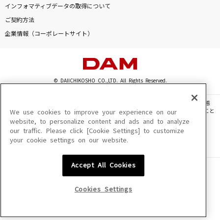
インフォマティブデータの取得について
ECHO
ご契約方法
Little Glee Monster
企業情報（コーポレートサイト）
damn
藤井 風
© DAIICHIKOSHO CO.,LTD. All Rights Reserved.
神或アルゴリズム (feat.りりあ。)
オーイシマサヨシ
このサイトに掲載されている一切の文章・画像・写真・動画・音声等を、手段や形態
を問わず、著作権法の定める範囲を超えて無断で複製、転載、ファイル化などすること
We use cookies to improve your experience on our
Lemon
を禁じます。
website, to personalize content and ads and to analyze
our traffic. Please click [Cookie Settings] to customize
楽曲及びコンテンツは、機種によりご利用いただけない場合があります。
米津玄師
your cookie settings on our website.
楽曲及びコンテンツの配信日、配信内容が変更になる場合があります。
楽曲によりMYリスト保存ができない場合があります。
もっと見る
Accept All Cookies
JASRAC許諾番号
6602250213Y31015 6602250112Y38026 6602250240Y31015
6602250241Y45122
DAMの新曲・ランキングなど
Cookies Settings
カラオケ最新情報をチェック！
NexTone許諾番号
ID000002945 ID000002947 ID000002937 ID000002938