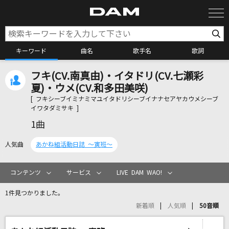
キーワード
曲名
歌手名
歌詞
フキ(CV.南真由)・イタドリ(CV.七瀬彩
カラオケ検索
夏)・ウメ(CV.和多田美咲)
[ フキシーブイミナミマユイタドリシーブイナナセアヤカウメシーブ
イワタダミサキ ]
カラオケ店舗検索
1曲
人気曲
あかね組活動日誌 ～寅班～
カラオケリクエスト
コンテンツ
サービス
LIVE DAM WAO!
全国りれき
1件見つかりました。
新着順
人気順
50音順
リアルタイムで歌われている曲の一覧