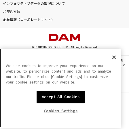
インフォマティブデータの取得について
ブルーシャドウにのっかって
ご契約方法
はしメロ
企業情報（コーポレートサイト）
真夜中マーメイド
＝LOVE
© DAIICHIKOSHO CO.,LTD. All Rights Reserved.
セントエルモの火
BUMP OF CHICKEN
このサイトに掲載されている一切の文章・画像・写真・動画・音声等を、手段や形態
を問わず、著作権法の定める範囲を超えて無断で複製、転載、ファイル化などすること
We use cookies to improve your experience on our
[生音]愛のレンタル
を禁じます。
website, to personalize content and ads and to analyze
our traffic. Please click [Cookie Settings] to customize
楽曲及びコンテンツは、機種によりご利用いただけない場合があります。
マカロニえんぴつ
your cookie settings on our website.
楽曲及びコンテンツの配信日、配信内容が変更になる場合があります。
楽曲によりMYリスト保存ができない場合があります。
もっと見る
Accept All Cookies
JASRAC許諾番号
6602250213Y31015 6602250112Y38026 6602250240Y31015
6602250241Y45122
DAMの新曲・ランキングなど
Cookies Settings
カラオケ最新情報をチェック！
NexTone許諾番号
ID000002945 ID000002947 ID000002937 ID000002938