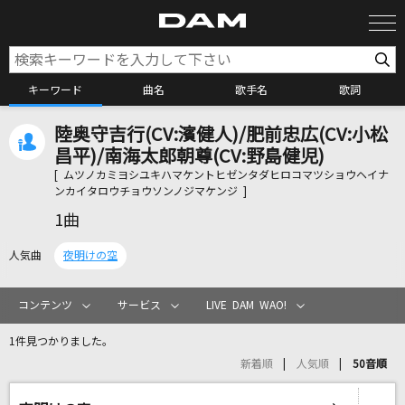
キーワード
曲名
歌手名
歌詞
陸奥守吉行(CV:濱健人)/肥前忠広(CV:小松
カラオケ検索
昌平)/南海太郎朝尊(CV:野島健児)
[ ムツノカミヨシユキハマケントヒゼンタダヒロコマツショウヘイナ
ンカイタロウチョウソンノジマケンジ ]
カラオケ店舗検索
1曲
人気曲
夜明けの空
カラオケリクエスト
コンテンツ
サービス
LIVE DAM WAO!
全国りれき
1件見つかりました。
新着順
人気順
50音順
リアルタイムで歌われている曲の一覧