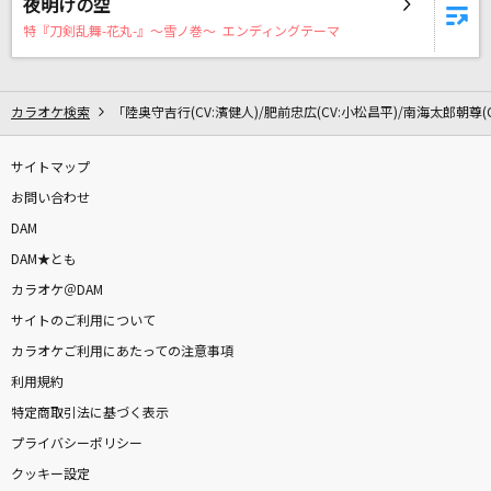
夜明けの空
どこもかしこも駐車場
特『刀剣乱舞-花丸-』～雪ノ巻～ エンディングテーマ
森山直太朗(直太朗)
怪獣
カラオケ検索
「陸奥守吉行(CV:濱健人)/肥前忠広(CV:小松昌平)/南海太郎朝尊(
サカナクション
サイトマップ
君という花
お問い合わせ
ASIAN KUNG-FU GENERATION
DAM
よあけのうた
DAM★とも
jo0ji
カラオケ＠DAM
サイトのご利用について
それが大事
カラオケご利用にあたっての注意事項
大事MANブラザーズバンド
利用規約
特定商取引法に基づく表示
花の塔
プライバシーポリシー
さユり
クッキー設定