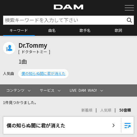
キーワード
曲名
歌手名
歌詞
Dr.Tommy
カラオケ検索
[ ドクタートミー ]
1曲
カラオケ店舗検索
人気曲
僕の知らぬ間に君が消えた
カラオケリクエスト
コンテンツ
サービス
LIVE DAM WAO!
1件見つかりました。
全国りれき
新着順
人気順
50音順
リアルタイムで歌われている曲の一覧
僕の知らぬ間に君が消えた