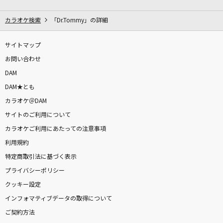
[生音]綾
My Hair is Bad
カラオケ検索
「Dr.Tommy」の詳細
[生音]歌うたいのバラッド
サイトマップ
斉藤和義
お問い合わせ
DAM
盛れ！ミ・アモーレ
DAM★とも
Juice=Juice
カラオケ＠DAM
サイトのご利用について
[生音]366日
カラオケご利用にあたっての注意事項
HY
利用規約
雨とカプチーノ
特定商取引法に基づく表示
ヨルシカ
プライバシーポリシー
クッキー設定
ハレンチ
インフォマティブデータの取得について
ちゃんみな
ご契約方法