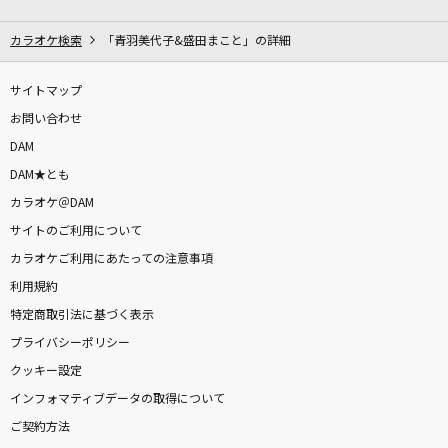
[生音]プライド革命
CHiCO with HoneyWorks
カラオケ検索
「青羽美代子&盛田まこと」の詳細
リンダ リンダ
サイトマップ
THE BLUE HEARTS
お問い合わせ
DAM
[生音]さよならエレジー
DAM★とも
菅田将暉
カラオケ＠DAM
サイトのご利用について
3月9日
カラオケご利用にあたっての注意事項
レミオロメン
利用規約
やさしさで溢れるように
特定商取引法に基づく表示
JUJU
プライバシーポリシー
クッキー設定
Brand New
インフォマティブデータの取得について
Mrs. GREEN APPLE
ご契約方法