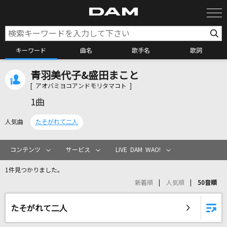
キーワード
曲名
歌手名
歌詞
青羽美代子&盛田まこと
カラオケ検索
[ アオバミヨコアンドモリタマコト ]
1曲
カラオケ店舗検索
人気曲
たそがれて二人
カラオケリクエスト
コンテンツ
サービス
LIVE DAM WAO!
1件見つかりました。
全国りれき
新着順
人気順
50音順
リアルタイムで歌われている曲の一覧
たそがれて二人