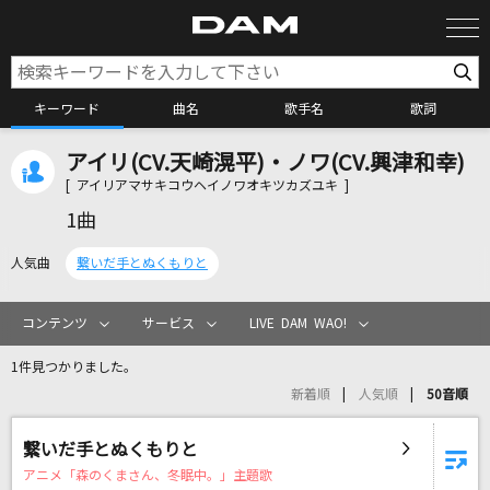
キーワード
曲名
歌手名
歌詞
アイリ(CV.天崎滉平)・ノワ(CV.興津和幸)
カラオケ検索
[ アイリアマサキコウヘイノワオキツカズユキ ]
1曲
カラオケ店舗検索
人気曲
繋いだ手とぬくもりと
カラオケリクエスト
コンテンツ
サービス
LIVE DAM WAO!
1件見つかりました。
全国りれき
新着順
人気順
50音順
リアルタイムで歌われている曲の一覧
繋いだ手とぬくもりと
アニメ「森のくまさん、冬眠中。」主題歌