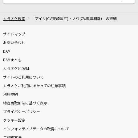
me me she
RADWIMPS
カラオケ検索
「アイリ(CV.天崎滉平)・ノワ(CV.興津和幸)」の詳細
夢中
BE:FIRST
サイトマップ
お問い合わせ
すくりぃむ！
DAM
P丸様。
DAM★とも
カラオケ＠DAM
パールカラーにゆれて
サイトのご利用について
山口百恵
カラオケご利用にあたっての注意事項
利用規約
[生音]天体観測
特定商取引法に基づく表示
BUMP OF CHICKEN
プライバシーポリシー
[良音]Share The World
クッキー設定
東方神起
インフォマティブデータの取得について
ご契約方法