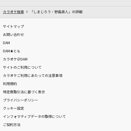
おいしい季節
椎名林檎
カラオケ検索
「しまじろう・野島直人」の詳細
愛くださいませ
サイトマップ
≠ME
お問い合わせ
DAM
忘れてください
DAM★とも
ヨルシカ
カラオケ＠DAM
サイトのご利用について
言葉のいらない約束
カラオケご利用にあたっての注意事項
sana
利用規約
咆哮
特定商取引法に基づく表示
友成空
プライバシーポリシー
クッキー設定
愛をこめて花束を
インフォマティブデータの取得について
Superfly
ご契約方法