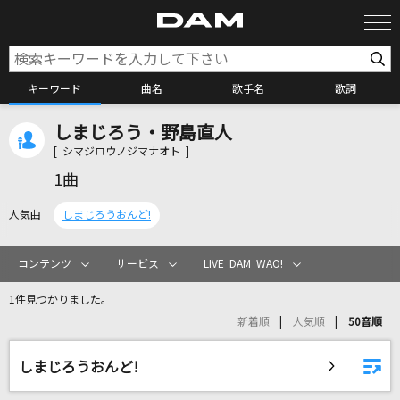
キーワード
曲名
歌手名
歌詞
しまじろう・野島直人
カラオケ検索
[ シマジロウノジマナオト ]
1曲
カラオケ店舗検索
人気曲
しまじろうおんど!
カラオケリクエスト
コンテンツ
サービス
LIVE DAM WAO!
1件見つかりました。
全国りれき
新着順
人気順
50音順
リアルタイムで歌われている曲の一覧
しまじろうおんど!