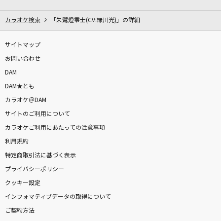
嵐の金曜日
ハウンド・ドッグ
カラオケ検索
「朱鷺燈零士(CV:緑川光)」の詳細
[生音]桜
サイトマップ
コブクロ
お問い合わせ
DAM
TEST ME(【推しの子】アニメバージョン)
DAM★とも
ちゃんみな
カラオケ＠DAM
サイトのご利用について
[生音]STARS
カラオケご利用にあたっての注意事項
中島美嘉
利用規約
ラピスラズリ
特定商取引法に基づく表示
藍井エイル
プライバシーポリシー
クッキー設定
I Need You [アイ・ニード・ユー]
インフォマティブデータの取得について
The Beatles
ご契約方法