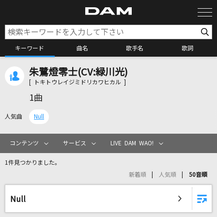
キーワード
曲名
歌手名
歌詞
朱鷺燈零士(CV:緑川光)
カラオケ検索
[ トキトウレイジミドリカワヒカル ]
1曲
カラオケ店舗検索
人気曲
Null
カラオケリクエスト
コンテンツ
サービス
LIVE DAM WAO!
1件見つかりました。
全国りれき
新着順
人気順
50音順
リアルタイムで歌われている曲の一覧
Null