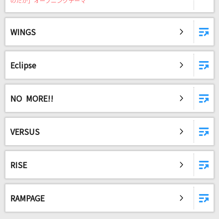
のだが」オープニングテーマ
はじめてのチュウ
あんしんパパ
WINGS
熱異常
いよわ feat.足立レイ
Eclipse
トドメの一撃 feat. Cory Wong
Vaundy
NO MORE!!
knit
Homecomings
VERSUS
[生音]お岩木山
RISE
三山ひろし
[生音]Love is...
RAMPAGE
河村隆一