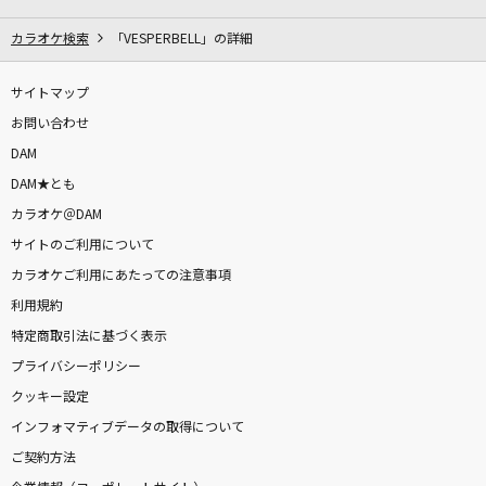
[生音]桜
カラオケ検索
「VESPERBELL」の詳細
河口恭吾(Kyogo Kawaguchi)
サイトマップ
サムライハート(Some Like It Hot!!)
お問い合わせ
SPYAIR
DAM
#あくあ色ぱれっと
DAM★とも
湊あくあ
カラオケ＠DAM
サイトのご利用について
チェリー
カラオケご利用にあたっての注意事項
スピッツ
利用規約
特定商取引法に基づく表示
もっと見る
プライバシーポリシー
クッキー設定
DAMの新曲・ランキングなど
カラオケ最新情報をチェック！
インフォマティブデータの取得について
ご契約方法