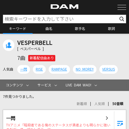
キーワード
曲名
歌手名
歌詞
VESPERBELL
カラオケ検索
[ ベスパーベル ]
7曲
新着配信曲あり
カラオケ店舗検索
人気曲
一閃
RISE
RAMPAGE
NO MORE!!
VERSUS
カラオケリクエスト
コンテンツ
サービス
LIVE DAM WAO!
7件見つかりました。
全国りれき
新着順
人気順
50音順
リアルタイムで歌われている曲の一覧
一閃
TVアニメ「暗殺者である俺のステータスが勇者よりも明らかに強い