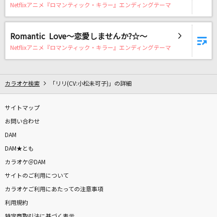
あなただけ見つめてる
Netflixアニメ『ロマンティック・キラー』エンディングテーマ
大黒摩季
Romantic Love～恋愛しませんか?☆～
アイデン貞貞メルトダウン
Netflixアニメ『ロマンティック・キラー』エンディングテーマ
えなこ feat. P丸様。
WISH
カラオケ検索
「リリ(CV:小松未可子)」の詳細
嵐(アラシ)
サイトマップ
君セン!
お問い合わせ
iLiFE!
DAM
DAM★とも
[生音]又三郎
カラオケ＠DAM
ヨルシカ
サイトのご利用について
ファタール
カラオケご利用にあたっての注意事項
GEMN
利用規約
特定商取引法に基づく表示