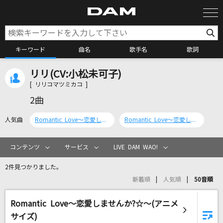
キーワード
曲名
歌手名
歌詞
リリ(CV:小松未可子)
カラオケ検索
[ リリコマツミカコ ]
2曲
カラオケ店舗検索
人気曲
Romantic Love～恋愛しませんか?☆～
Romantic Love～恋愛しませんか?☆～(アニメサイズ)
カラオケリクエスト
コンテンツ
サービス
LIVE DAM WAO!
2件見つかりました。
全国りれき
新着順
人気順
50音順
Romantic Love～恋愛しませんか?☆～(アニメ
リアルタイムで歌われている曲の一覧
サイズ)