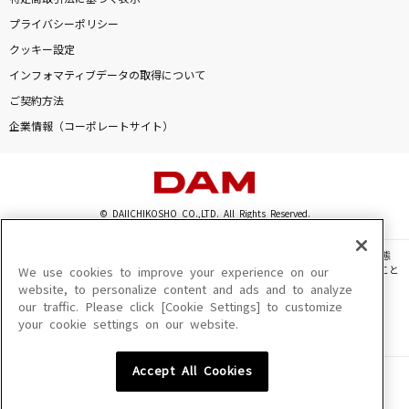
愛をこめて花束を
プライバシーポリシー
Superfly
クッキー設定
インフォマティブデータの取得について
[生音]怪盗
ご契約方法
back number
企業情報（コーポレートサイト）
99番目の夜
PENICILLIN
© DAIICHIKOSHO CO.,LTD. All Rights Reserved.
The Revelation
coldrain
このサイトに掲載されている一切の文章・画像・写真・動画・音声等を、手段や形態
を問わず、著作権法の定める範囲を超えて無断で複製、転載、ファイル化などすること
We use cookies to improve your experience on our
を禁じます。
もっと見る
website, to personalize content and ads and to analyze
our traffic. Please click [Cookie Settings] to customize
楽曲及びコンテンツは、機種によりご利用いただけない場合があります。
your cookie settings on our website.
楽曲及びコンテンツの配信日、配信内容が変更になる場合があります。
楽曲によりMYリスト保存ができない場合があります。
DAMの新曲・ランキングなど
カラオケ最新情報をチェック！
Accept All Cookies
JASRAC許諾番号
6602250213Y31015 6602250112Y38026 6602250240Y31015
6602250241Y45122