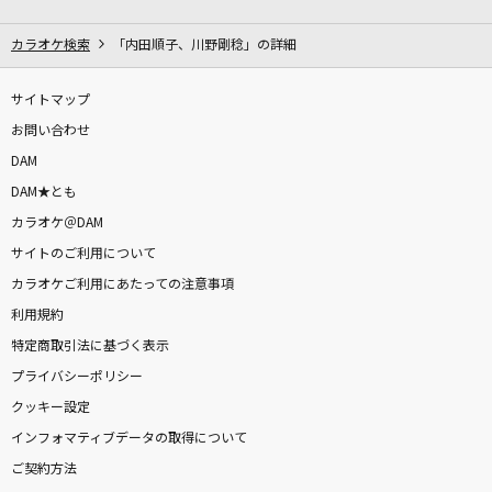
宝物
吉田山田
カラオケ検索
「内田順子、川野剛稔」の詳細
[生音]白い恋人達
サイトマップ
桑田佳祐
お問い合わせ
DAM
[生音]君の知らない物語
DAM★とも
supercell
カラオケ＠DAM
サイトのご利用について
JANE DOE(ビデオクリップバージョン)
カラオケご利用にあたっての注意事項
米津玄師, 宇多田ヒカル
利用規約
化けの皮 feat. こぼ・かなえる,重音テト,Giga &
特定商取引法に基づく表示
TeddyLoid
プライバシーポリシー
MAISONdes
クッキー設定
インフォマティブデータの取得について
旅路
ご契約方法
藤井 風