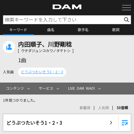
キーワード
曲名
歌手名
歌詞
内田順子、川野剛稔
カラオケ検索
[ ウチダジュンコカワノタケトシ ]
1曲
カラオケ店舗検索
人気曲
どうぶつたいそう1・2・3
カラオケリクエスト
コンテンツ
サービス
LIVE DAM WAO!
1件見つかりました。
全国りれき
新着順
人気順
50音順
リアルタイムで歌われている曲の一覧
どうぶつたいそう1・2・3