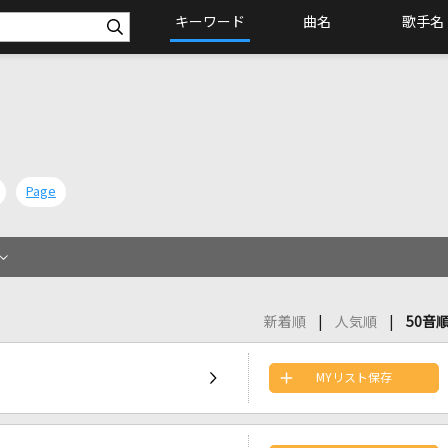
キーワード
曲名
歌手名
Page
新着順
人気順
50音
MYリスト保存