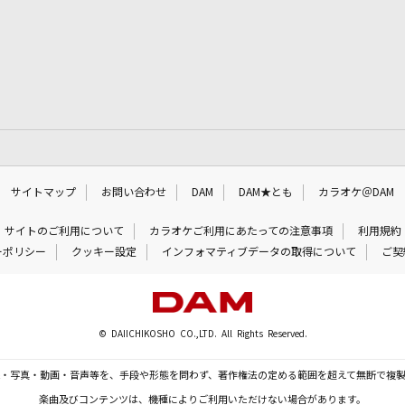
サイトマップ
お問い合わせ
DAM
DAM★とも
カラオケ＠DAM
サイトのご利用について
カラオケご利用にあたっての注意事項
利用規約
ーポリシー
クッキー設定
インフォマティブデータの取得について
ご契
© DAIICHIKOSHO CO.,LTD. All Rights Reserved.
・写真・動画・音声等を、手段や形態を問わず、著作権法の定める範囲を超えて無断で複
楽曲及びコンテンツは、機種によりご利用いただけない場合があります。