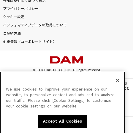
特定商取引法に基づく表示
魔法の料理 ～君から君へ～
プライバシーポリシー
BUMP OF CHICKEN
クッキー設定
インフォマティブデータの取得について
[生音]ドライフラワー
ご契約方法
優里
企業情報（コーポレートサイト）
だから僕は音楽を辞めた
ヨルシカ
© DAIICHIKOSHO CO.,LTD. All Rights Reserved.
Link
L'Arc-en-Ciel
このサイトに掲載されている一切の文章・画像・写真・動画・音声等を、手段や形態
を問わず、著作権法の定める範囲を超えて無断で複製、転載、ファイル化などすること
We use cookies to improve your experience on our
もっと見る
を禁じます。
website, to personalize content and ads and to analyze
our traffic. Please click [Cookie Settings] to customize
楽曲及びコンテンツは、機種によりご利用いただけない場合があります。
your cookie settings on our website.
楽曲及びコンテンツの配信日、配信内容が変更になる場合があります。
DAMの新曲・ランキングなど
楽曲によりMYリスト保存ができない場合があります。
カラオケ最新情報をチェック！
Accept All Cookies
JASRAC許諾番号
6602250213Y31015 6602250112Y38026 6602250240Y31015
6602250241Y45122