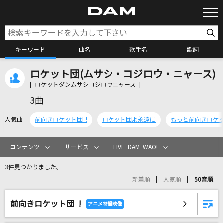
キーワード
曲名
歌手名
歌詞
ロケット団(ムサシ・コジロウ・ニャース)
カラオケ検索
[ ロケットダンムサシコジロウニャース ]
3曲
カラオケ店舗検索
人気曲
前向きロケット団 !
ロケット団よ永遠に
カラオケリクエスト
コンテンツ
サービス
LIVE DAM WAO!
3件見つかりました。
全国りれき
新着順
人気順
50音順
前向きロケット団 !
リアルタイムで歌われている曲の一覧