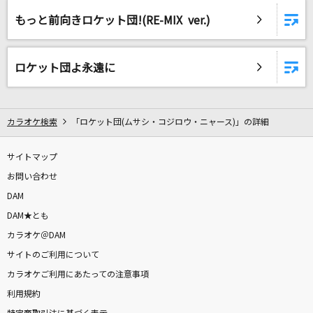
涙目爆発音
もっと前向きロケット団!(RE-MIX ver.)
ワルキューレ
MILABO
ロケット団よ永遠に
ずっと真夜中でいいのに。
W/X/Y
カラオケ検索
「ロケット団(ムサシ・コジロウ・ニャース)」の詳細
Tani Yuuki
サイトマップ
涙のイエスタデー
お問い合わせ
GARNET CROW
DAM
DAM★とも
ずんだパーリナイ
カラオケ＠DAM
なみぐる
サイトのご利用について
ラブ&デストロイ
カラオケご利用にあたっての注意事項
MI8k feat.GUMI
利用規約