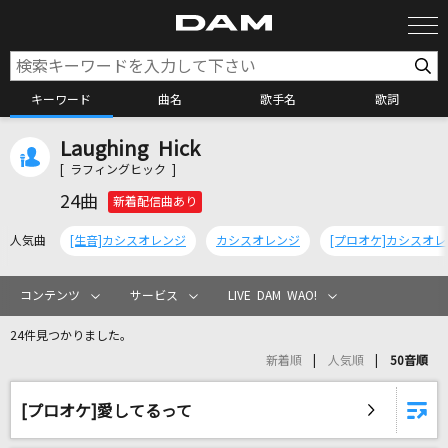
キーワード
曲名
歌手名
歌詞
Laughing Hick
カラオケ検索
[ ラフィングヒック ]
24曲
新着配信曲あり
カラオケ店舗検索
人気曲
[生音]カシスオレンジ
カシスオレンジ
[プロオケ]カシスオ
カラオケリクエスト
コンテンツ
サービス
LIVE DAM WAO!
24件見つかりました。
全国りれき
新着順
人気順
50音順
リアルタイムで歌われている曲の一覧
[プロオケ]愛してるって