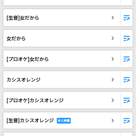
Stay Alive
エミリア(CV.高橋李依)
[生音]女だから
[生音]Silly(4th ワンマンTour～20 twenty～)
家入レオ
女だから
日曜日よりの使者
[プロオケ]女だから
THE HIGH-LOWS(ザ・ハイロウズ)
サインはB -アイ Solo Ver.-
カシスオレンジ
B小町 アイ(CV:高橋李依)
もっと見る
[プロオケ]カシスオレンジ
DAMの新曲・ランキングなど
カラオケ最新情報をチェック！
[生音]カシスオレンジ