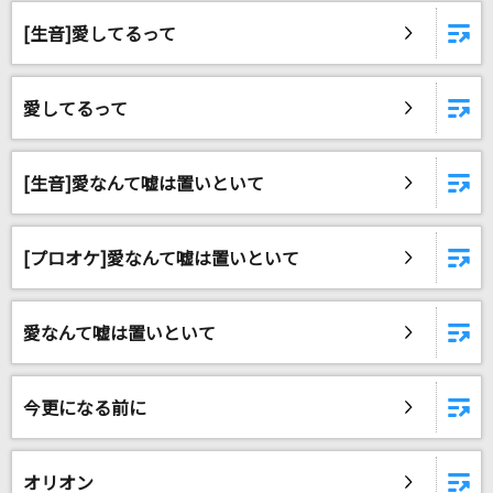
[生音]世界はあなたの色になる
[生音]愛してるって
B'z
FREEZE
愛してるって
Kis-My-Ft2
エデンの部屋
[生音]愛なんて嘘は置いといて
Saucy Dog
[良音]本能
[プロオケ]愛なんて嘘は置いといて
椎名林檎
愛なんて嘘は置いといて
当事者
EGOIST
今更になる前に
なんでもないよ、
マカロニえんぴつ
オリオン