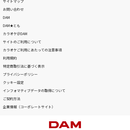
サイトマップ
MAD HEAD LOVE
お問い合わせ
米津玄師
DAM
DAM★とも
@Monster.
カラオケ＠DAM
HALVES
サイトのご利用について
Happily [ハッピリー]
カラオケご利用にあたっての注意事項
One Direction
利用規約
特定商取引法に基づく表示
革命道中
プライバシーポリシー
アイナ・ジ・エンド
クッキー設定
インフォマティブデータの取得について
もっと見る
ご契約方法
企業情報（コーポレートサイト）
DAMの新曲・ランキングなど
カラオケ最新情報をチェック！