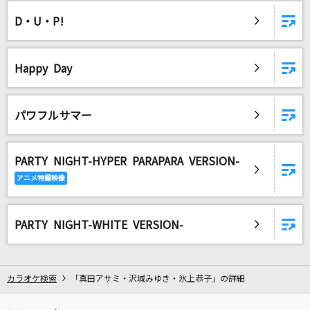
[生音]ひまわりの約束
D・U・P!
秦 基博
[生音]安芸の宮島
Happy Day
水森かおり
僕達は天使だった
パワフルサマー
影山ヒロノブ
PARTY NIGHT-HYPER PARAPARA VERSION-
ヤングアダルト
マカロニえんぴつ
[生音]プライド革命
PARTY NIGHT-WHITE VERSION-
CHiCO with HoneyWorks
イノチミジカシコイセヨオトメ
カラオケ検索
「真田アサミ・沢城みゆき・氷上恭子」の詳細
クリープハイプ