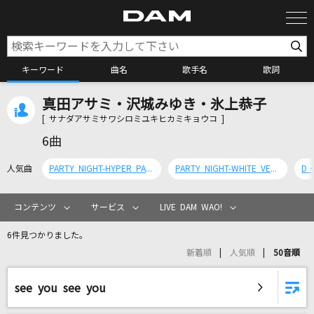
キーワード
曲名
歌手名
歌詞
真田アサミ・沢城みゆき・氷上恭子
カラオケ検索
[ サナダアサミサワシロミユキヒカミキョウコ ]
6曲
カラオケ店舗検索
人気曲
PARTY NIGHT-HYPER PARAPARA VERSION-
PARTY NIGHT-WHITE VERSION-
D・
カラオケリクエスト
コンテンツ
サービス
LIVE DAM WAO!
6件見つかりました。
全国りれき
新着順
人気順
50音順
リアルタイムで歌われている曲の一覧
see you see you