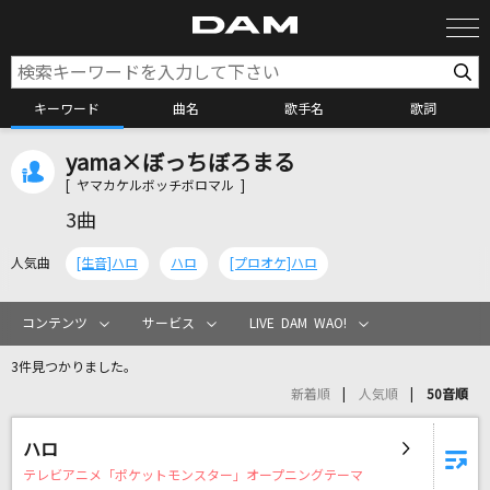
キーワード
曲名
歌手名
歌詞
yama×ぼっちぼろまる
カラオケ検索
[ ヤマカケルボッチボロマル ]
3曲
カラオケ店舗検索
人気曲
[生音]ハロ
ハロ
[プロオケ]ハロ
カラオケリクエスト
コンテンツ
サービス
LIVE DAM WAO!
3件見つかりました。
全国りれき
新着順
人気順
50音順
リアルタイムで歌われている曲の一覧
ハロ
テレビアニメ「ポケットモンスター」オープニングテーマ