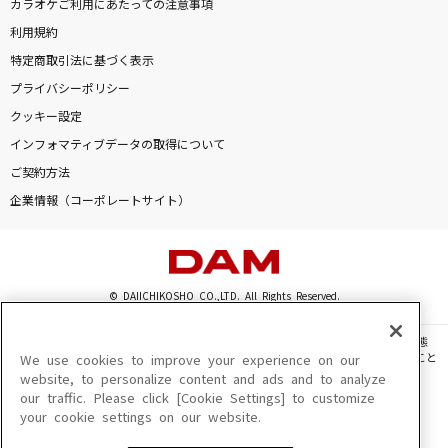
カラオケご利用にあたっての注意事項
渇望
利用規約
CiON
特定商取引法に基づく表示
プライバシーポリシー
[生音]芽ぐみの雨
クッキー設定
やなぎなぎ
インフォマティブデータの取得について
[生音]駅
ご契約方法
山川豊
企業情報（コーポレートサイト）
夜通し
音田雅則
© DAIICHIKOSHO CO.,LTD. All Rights Reserved.
もっと見る
このサイトに掲載されている一切の文章・画像・写真・動画・音声等を、手段や形態
を問わず、著作権法の定める範囲を超えて無断で複製、転載、ファイル化などすること
We use cookies to improve your experience on our
DAMの新曲・ランキングなど
を禁じます。
website, to personalize content and ads and to analyze
カラオケ最新情報をチェック！
our traffic. Please click [Cookie Settings] to customize
楽曲及びコンテンツは、機種によりご利用いただけない場合があります。
your cookie settings on our website.
楽曲及びコンテンツの配信日、配信内容が変更になる場合があります。
楽曲によりMYリスト保存ができない場合があります。