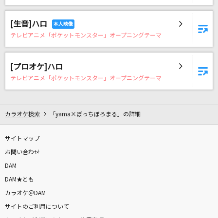
毎日(ビデオクリップバージョン)
米津玄師
[生音]ハロ
テレビアニメ「ポケットモンスター」オープニングテーマ
[生音]水平線
back number
[プロオケ]ハロ
[生音]TSUNAMI
テレビアニメ「ポケットモンスター」オープニングテーマ
サザンオールスターズ
VOY@GER
カラオケ検索
「yama×ぼっちぼろまる」の詳細
THE IDOLM@STER FIVE STARS!!!!!
サイトマップ
女々しくて
お問い合わせ
ゴールデンボンバー
DAM
DAM★とも
アマデウス
カラオケ＠DAM
いとうかなこ
サイトのご利用について