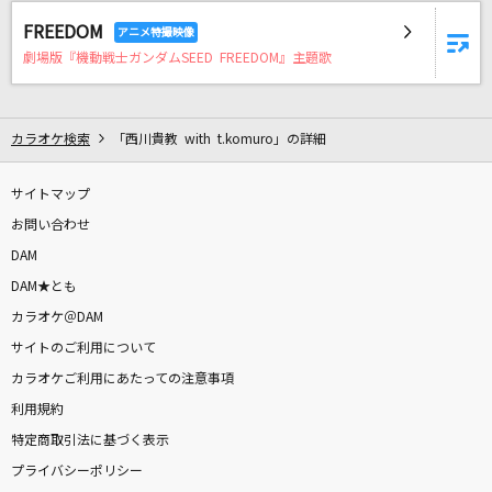
革命道中
FREEDOM
アイナ・ジ・エンド
劇場版『機動戦士ガンダムSEED FREEDOM』主題歌
[生音]桜
コブクロ
カラオケ検索
「西川貴教 with t.komuro」の詳細
[生音]あぁ… あんた川
サイトマップ
石川さゆり
お問い合わせ
DAM
RED OUT(ビデオクリップバージョン)
DAM★とも
米津玄師
カラオケ＠DAM
世界が終るまでは…
サイトのご利用について
WANDS
カラオケご利用にあたっての注意事項
利用規約
[生音]高嶺の花子さん
特定商取引法に基づく表示
back number
プライバシーポリシー