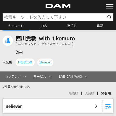
キーワード
曲名
歌手名
歌詞
西川貴教 with t.komuro
カラオケ検索
[ ニシカワタカノリウィズティーコムロ ]
2曲
カラオケ店舗検索
人気曲
FREEDOM
Believer
カラオケリクエスト
コンテンツ
サービス
LIVE DAM WAO!
2件見つかりました。
全国りれき
新着順
人気順
50音順
リアルタイムで歌われている曲の一覧
Believer