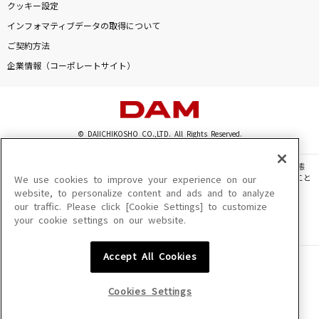
クッキー設定
爆裂愛してる
インフォマティブデータの取得について
M!LK
ご契約方法
Love Fair
企業情報（コーポレートサイト）
岡田有希子
渡月橋 ～君 想ふ～
© DAIICHIKOSHO CO.,LTD. All Rights Reserved.
倉木麻衣
このサイトに掲載されている一切の文章・画像・写真・動画・音声等を、手段や形態
怪獣の花唄
を問わず、著作権法の定める範囲を超えて無断で複製、転載、ファイル化などすること
We use cookies to improve your experience on our
を禁じます。
Vaundy
website, to personalize content and ads and to analyze
our traffic. Please click [Cookie Settings] to customize
楽曲及びコンテンツは、機種によりご利用いただけない場合があります。
your cookie settings on our website.
楽曲及びコンテンツの配信日、配信内容が変更になる場合があります。
もっと見る
楽曲によりMYリスト保存ができない場合があります。
Accept All Cookies
JASRAC許諾番号
DAMの新曲・ランキングなど
6602250213Y31015 6602250112Y38026 6602250240Y31015
カラオケ最新情報をチェック！
6602250241Y45122
Cookies Settings
NexTone許諾番号
ID000002945 ID000002947 ID000002937 ID000002938