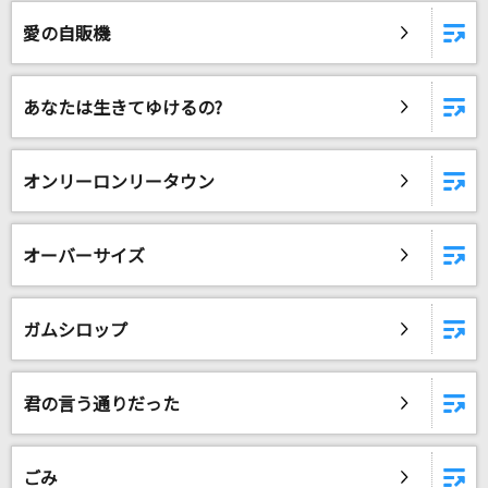
unravel
愛の自販機
TK from 凛として時雨
シングルベッド
あなたは生きてゆけるの?
シャ乱Q
ブリキノダンス
オンリーロンリータウン
日向電工
[生音]酔待ち酒場
オーバーサイズ
三山ひろし
ガムシロップ
[生音]オリオンをなぞる
UNISON SQUARE GARDEN
君の言う通りだった
[生音]再会
Vaundy
ごみ