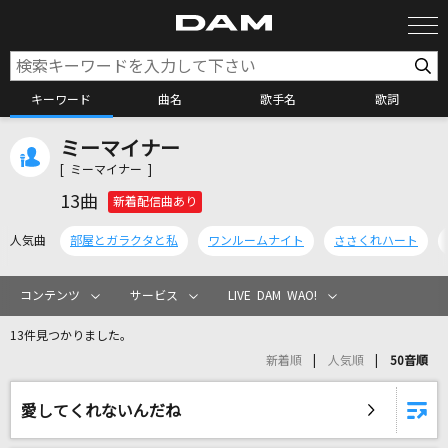
キーワード
曲名
歌手名
歌詞
ミーマイナー
カラオケ検索
[ ミーマイナー ]
13曲
新着配信曲あり
カラオケ店舗検索
人気曲
部屋とガラクタと私
ワンルームナイト
ささくれハート
カラオケリクエスト
コンテンツ
サービス
LIVE DAM WAO!
13件見つかりました。
全国りれき
新着順
人気順
50音順
リアルタイムで歌われている曲の一覧
愛してくれないんだね