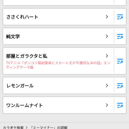
Lemon
米津玄師
ささくれハート
[生音]平行線
さユり
純文学
決戦スピリット
部屋とガラクタと私
CHiCO with HoneyWorks
TVアニメ「ポンコツ風紀委員とスカート丈が不適切なJKの話」エン
ディングテーマ曲
P・A・R・A・D・O・X
嵐(アラシ)
レモンガール
もっと見る
ワンルームナイト
DAMの新曲・ランキングなど
カラオケ最新情報をチェック！
カラオケ検索
「ミーマイナー」の詳細