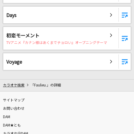
一二三
Penthouse
Days
[生音]元気を出して
竹内まりや
初恋モーメント
TVアニメ『カナン様はあくまでチョロい』オープニングテーマ
真夏の果実
サザンオールスターズ
Voyage
東京テディベア(Game Version)
Neru feat.鏡音リン
カラオケ検索
「Faulieu.」の詳細
START IT AGAIN
サイトマップ
AK-69
お問い合わせ
[生音]そっけない
DAM
RADWIMPS
DAM★とも
カラオケ＠DAM