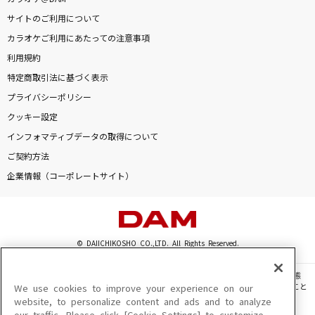
MISCAST
サイトのご利用について
hide
カラオケご利用にあたっての注意事項
利用規約
[生音]Tomorrow never knows
特定商取引法に基づく表示
Mr.Children
プライバシーポリシー
ナイショの話
クッキー設定
ClariS
インフォマティブデータの取得について
ご契約方法
メロディー
企業情報（コーポレートサイト）
玉置浩二
もっと見る
© DAIICHIKOSHO CO.,LTD. All Rights Reserved.
DAMの新曲・ランキングなど
カラオケ最新情報をチェック！
このサイトに掲載されている一切の文章・画像・写真・動画・音声等を、手段や形態
を問わず、著作権法の定める範囲を超えて無断で複製、転載、ファイル化などすること
We use cookies to improve your experience on our
を禁じます。
website, to personalize content and ads and to analyze