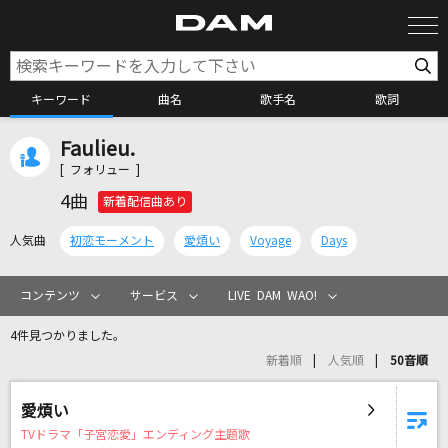
キーワード
曲名
歌手名
歌詞
Faulieu.
カラオケ検索
[ フォリュー ]
4曲
新着配信曲あり
カラオケ店舗検索
人気曲
初恋モーメント
愛煩い
Voyage
Days
カラオケリクエスト
コンテンツ
サービス
LIVE DAM WAO!
4件見つかりました。
全国りれき
新着順
人気順
50音順
リアルタイムで歌われている曲の一覧
愛煩い
TVドラマ「子宮恋愛」エンディング主題歌