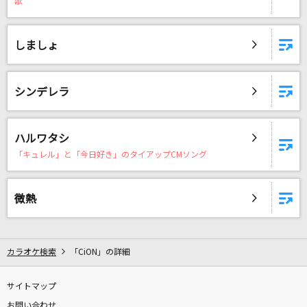
歌
us
milet
しましょ
[プロオケ]I LOVE YOU
尾崎豊
シンデレラ
転がる岩、君に朝が降る
ASIAN KUNG-FU GENERATION
ハルワタシ
「キュレル」と「今日好き」のタイアップCMソング
Over Soul
林原めぐみ
微熱
残酷な天使のテーゼ
高橋洋子
カラオケ検索
「CiON」の詳細
[生音]アイノカタチ feat.HIDE(GReeeeN)
Misia
サイトマップ
お問い合わせ