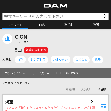
キーワード
曲名
歌手名
歌詞
CiON
カラオケ検索
[ シーオン ]
5曲
新着配信曲あり
カラオケ店舗検索
人気曲
渇望
シンデレラ
ハルワタシ
しましょ
微熱
カラオケリクエスト
コンテンツ
サービス
LIVE DAM WAO!
5件見つかりました。
全国りれき
新着順
人気順
50音順
リアルタイムで歌われている曲の一覧
渇望
TVアニメ『転生したらスライムだった件 第4期』エンディング主題