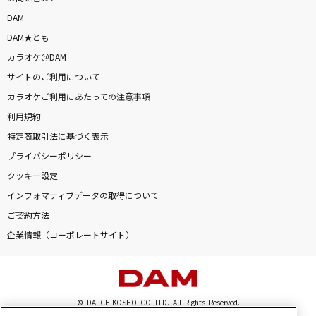
ルル
DAM
Ado
DAM★とも
カラオケ＠DAM
キラーチューン
サイトのご利用について
東京事変
カラオケご利用にあたっての注意事項
睡蓮花
利用規約
特定商取引法に基づく表示
湘南乃風
プライバシーポリシー
[生音]Everything(It's you)
クッキー設定
Mr.Children
インフォマティブデータの取得について
ご契約方法
もっと見る
企業情報（コーポレートサイト）
DAMの新曲・ランキングなど
カラオケ最新情報をチェック！
© DAIICHIKOSHO CO.,LTD. All Rights Reserved.