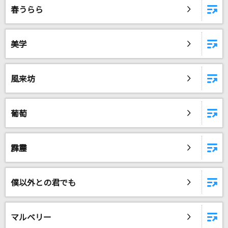
春うらら
DAMに会員登録・ログインして
カラオケをもっと楽しもう！
美学
風来坊
自宅でカラオケ歌い放題！
家族や友達と一緒に！練習にも！
葡萄
霹靂
僕以外との君でも
マルベリー