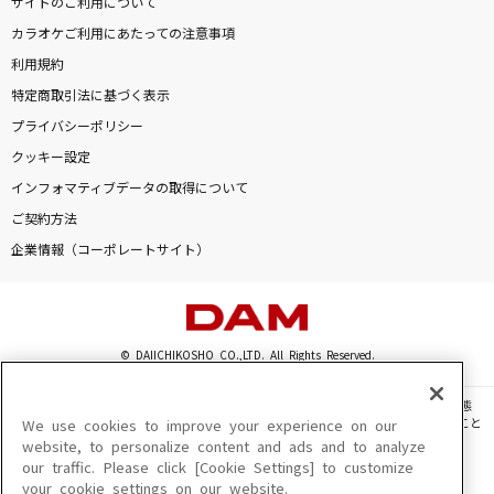
サイトのご利用について
カラオケご利用にあたっての注意事項
利用規約
特定商取引法に基づく表示
プライバシーポリシー
クッキー設定
インフォマティブデータの取得について
ご契約方法
企業情報（コーポレートサイト）
© DAIICHIKOSHO CO.,LTD. All Rights Reserved.
このサイトに掲載されている一切の文章・画像・写真・動画・音声等を、手段や形態
を問わず、著作権法の定める範囲を超えて無断で複製、転載、ファイル化などすること
We use cookies to improve your experience on our
を禁じます。
website, to personalize content and ads and to analyze
our traffic. Please click [Cookie Settings] to customize
楽曲及びコンテンツは、機種によりご利用いただけない場合があります。
your cookie settings on our website.
楽曲及びコンテンツの配信日、配信内容が変更になる場合があります。