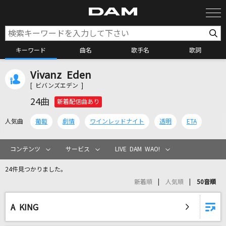
キーワード
曲名
歌手名
歌詞
Vivanz Eden
カラオケ検索
[ ビバンズエデン ]
24曲
新着配信曲あり
カラオケ店舗検索
人気曲
葡萄
劇情
ワインレッドナイト
透明
ETA
カラオケリクエスト
コンテンツ
サービス
LIVE DAM WAO!
24件見つかりました。
全国りれき
新着順
人気順
50音順
リアルタイムで歌われている曲の一覧
A KING