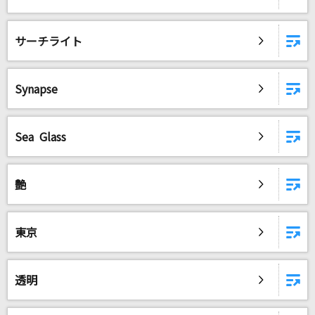
ロミオとシンデレラ(Game Version)
doriko feat.初音ミク
サーチライト
[生音]蝶々結び
Aimer(エメ)
Synapse
フロリジナル
Sea Glass
Mrs. GREEN APPLE
[生音]ドライフラワー
艶
優里
もっと見る
東京
DAMの新曲・ランキングなど
カラオケ最新情報をチェック！
透明