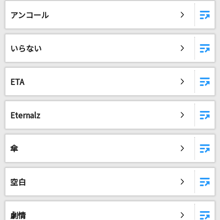
[生音]メロディー
アンコール
玉置浩二
Oh! Darling
いらない
＝LOVE
恋人
ETA
徳永英明
[生音]闘う戦士たちへ愛を込めて
Eternalz
サザンオールスターズ
傘
YOU...feat.仲宗根泉(HY)
加藤ミリヤ
空白
SHINE
PRIMROSE
劇情