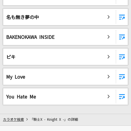
乙女のグロリアス
超ときめき宣伝部(ときめき宣伝部)
名も無き夢の中
トリコ
Nissy(西島隆弘)
BAKENOKAWA INSIDE
ブラッディ・グルービー
ピキ
ChroNoiR
サヨナラの意味
My Love
乃木坂46
もっと見る
You Hate Me
DAMの新曲・ランキングなど
カラオケ最新情報をチェック！
カラオケ検索
「騎士X - Knight X -」の詳細