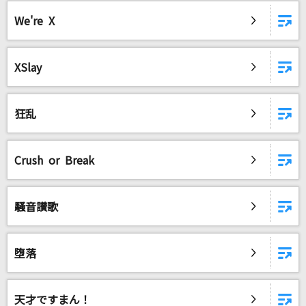
愛をこめて花束を
We're X
Superfly
コトノハ
XSlay
M!LK
Dreamin'(LAST GIGS)
狂乱
BOOWY
[生音]メロディー
Crush or Break
玉置浩二
騒音讃歌
Rusty Nail(ビデオクリップバージョン)
X JAPAN
堕落
LISTEN TO THE STEREO!!
GOING UNDER GROUND
天才ですまん！