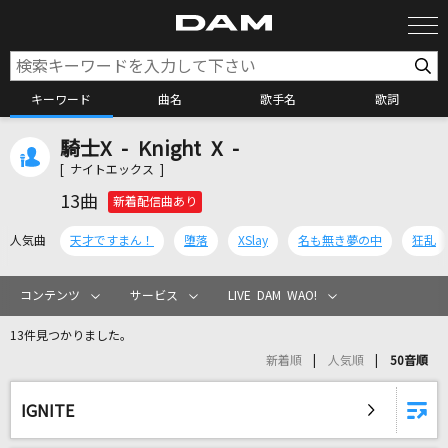
キーワード
曲名
歌手名
歌詞
騎士X - Knight X -
カラオケ検索
[ ナイトエックス ]
13曲
新着配信曲あり
カラオケ店舗検索
人気曲
天才ですまん！
堕落
XSlay
名も無き夢の中
狂乱
カラオケリクエスト
コンテンツ
サービス
LIVE DAM WAO!
13件見つかりました。
全国りれき
新着順
人気順
50音順
リアルタイムで歌われている曲の一覧
IGNITE