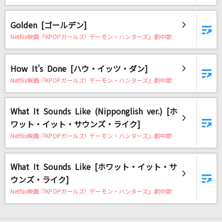
[生音]小さな恋のうた
MONGOL800
Golden [ゴールデン]
Netflix映画『KPOPガールズ! デーモン・ハンターズ』劇中歌
[生音]恥ずかしいか青春は
緑黄色社会
How It's Done [ハウ・イッツ・ダン]
青春病
Netflix映画『KPOPガールズ! デーモン・ハンターズ』劇中歌
藤井 風
What It Sounds Like (Nipponglish ver.) [ホ
プラスティック・ラブ
ワット・イット・サウンズ・ライク]
竹内まりや
Netflix映画『KPOPガールズ! デーモン・ハンターズ』劇中歌
[生音]アイノカタチ feat.HIDE(GReeeeN)
What It Sounds Like [ホワット・イット・サ
Misia
ウンズ・ライク]
未完成婚姻論
Netflix映画『KPOPガールズ! デーモン・ハンターズ』劇中歌
Dannie May