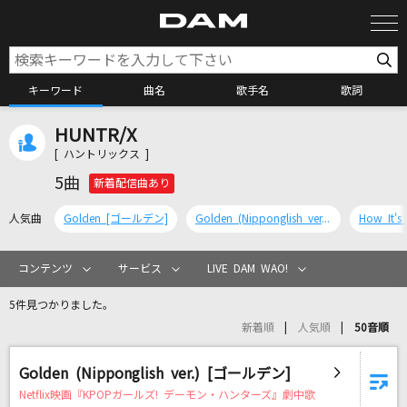
キーワード
曲名
歌手名
歌詞
HUNTR/X
カラオケ検索
[ ハントリックス ]
5曲
新着配信曲あり
カラオケ店舗検索
人気曲
Golden [ゴールデン]
Golden (Nipponglish ver.) [ゴールデン]
カラオケリクエスト
コンテンツ
サービス
LIVE DAM WAO!
5件見つかりました。
全国りれき
新着順
人気順
50音順
リアルタイムで歌われている曲の一覧
Golden (Nipponglish ver.) [ゴールデン]
Netflix映画『KPOPガールズ! デーモン・ハンターズ』劇中歌