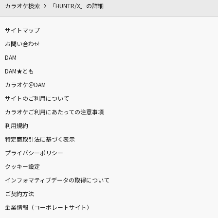
カラオケ検索
God knows...
「HUNTR/X」の詳細
涼宮ハルヒ(CV.平野綾)
サイトマップ
God knows...
お問い合わせ
涼宮ハルヒ(CV.平野綾)
DAM
DAM★とも
もーいーかい？
カラオケ＠DAM
ファントムシータ
サイトのご利用について
カラオケご利用にあたっての注意事項
SUNSET BEACH
利用規約
飯島真理
特定商取引法に基づく表示
もっと見る
プライバシーポリシー
クッキー設定
インフォマティブデータの取得について
DAMの新曲・ランキングなど
カラオケ最新情報をチェック！
ご契約方法
企業情報（コーポレートサイト）