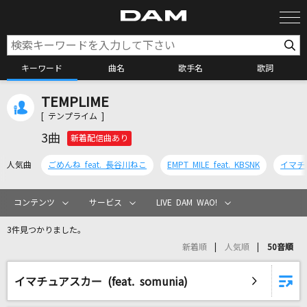
キーワード
曲名
歌手名
歌詞
TEMPLIME
カラオケ検索
[ テンプライム ]
3曲
新着配信曲あり
カラオケ店舗検索
人気曲
ごめんね feat. 長谷川ねこ
EMPT MILE feat. KBSNK
カラオケリクエスト
コンテンツ
サービス
LIVE DAM WAO!
3件見つかりました。
全国りれき
新着順
人気順
50音順
リアルタイムで歌われている曲の一覧
イマチュアスカー (feat. somunia)