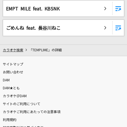
好きだ。(ビデオクリップバージョン)
EMPT MILE feat. KBSNK
Little Glee Monster
[生音]美しい十代
ごめんね feat. 長谷川ねこ
三田明
アオノオト
カラオケ検索
「TEMPLIME」の詳細
M!LK
サイトマップ
思い出通り雨
お問い合わせ
ふきのとう
DAM
睡蓮花
DAM★とも
湘南乃風
カラオケ＠DAM
サイトのご利用について
鬼ノ宴
カラオケご利用にあたっての注意事項
友成空
利用規約