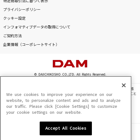
特定商取引法に基づく表示
慟哭
プライバシーポリシー
工藤静香
クッキー設定
インフォマティブデータの取得について
人にやさしく
ご契約方法
THE BLUE HEARTS
企業情報（コーポレートサイト）
[生音]youthful days
Mr.Children
© DAIICHIKOSHO CO.,LTD. All Rights Reserved.
わたがし
back number
このサイトに掲載されている一切の文章・画像・写真・動画・音声等を、手段や形態
を問わず、著作権法の定める範囲を超えて無断で複製、転載、ファイル化などすること
We use cookies to improve your experience on our
もっと見る
を禁じます。
website, to personalize content and ads and to analyze
our traffic. Please click [Cookie Settings] to customize
楽曲及びコンテンツは、機種によりご利用いただけない場合があります。
your cookie settings on our website.
楽曲及びコンテンツの配信日、配信内容が変更になる場合があります。
DAMの新曲・ランキングなど
楽曲によりMYリスト保存ができない場合があります。
カラオケ最新情報をチェック！
Accept All Cookies
JASRAC許諾番号
6602250213Y31015 6602250112Y38026 6602250240Y31015
6602250241Y45122