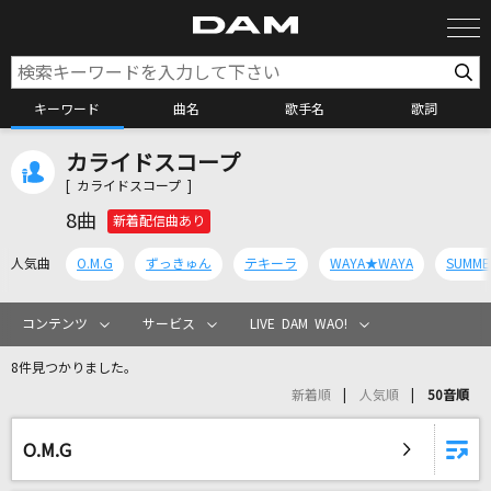
キーワード
曲名
歌手名
歌詞
カライドスコープ
カラオケ検索
[ カライドスコープ ]
8曲
新着配信曲あり
カラオケ店舗検索
人気曲
O.M.G
ずっきゅん
テキーラ
WAYA★WAYA
SUMM
カラオケリクエスト
コンテンツ
サービス
LIVE DAM WAO!
8件見つかりました。
全国りれき
新着順
人気順
50音順
リアルタイムで歌われている曲の一覧
O.M.G