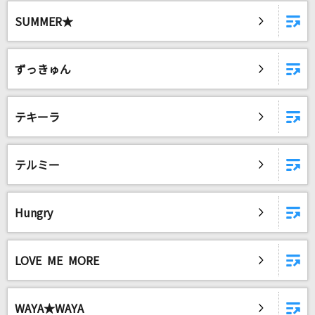
[生音]恋人ごっこ
SUMMER★
マカロニえんぴつ
[生音]かたちあるもの
ずっきゅん
柴咲コウ
ダーリン
テキーラ
Mrs. GREEN APPLE
それでいい夜
テルミー
原田波人
Hungry
陽はまたのぼる
湘南乃風
LOVE ME MORE
制服
松田聖子
WAYA★WAYA