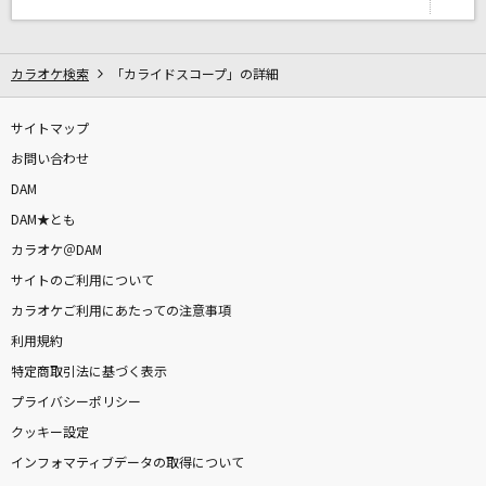
The last element
アユミ
カラオケ検索
「カライドスコープ」の詳細
[生音]ウィーキャン!
氣志團ときただにひろし
サイトマップ
お問い合わせ
いつまでも
DAM
GReeeeN
DAM★とも
カラオケ＠DAM
1994・POPS 女
サイトのご利用について
DKオリジナルメドレー
カラオケご利用にあたっての注意事項
もっと見る
利用規約
特定商取引法に基づく表示
プライバシーポリシー
DAMの新曲・ランキングなど
カラオケ最新情報をチェック！
クッキー設定
インフォマティブデータの取得について