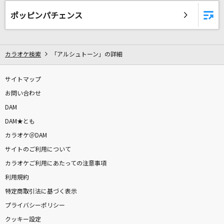
SOUVENIR(「SPY×FAMILY」アニメバージョン)
ポッピンパチェンス
BUMP OF CHICKEN
[生音]女の荒波
カラオケ検索
「アルシュトーン」の詳細
キム・ヨンジャ
[生音]つよがるガール feat. もっさ(ネクライト
サイトマップ
ーキー)
お問い合わせ
ぼっちぼろまる
DAM
DAM★とも
糸電話
カラオケ＠DAM
なとり
サイトのご利用について
カラオケご利用にあたっての注意事項
[生音]マリア
利用規約
T-BOLAN
特定商取引法に基づく表示
紅蓮華
プライバシーポリシー
LiSA
クッキー設定