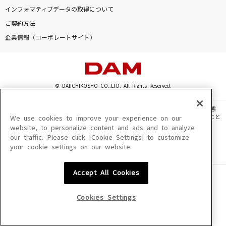
インフォマティブデータの取得について
好きすぎて滅！
ご契約方法
M!LK
企業情報（コーポレートサイト）
3月9日
レミオロメン
© DAIICHIKOSHO CO.,LTD. All Rights Reserved.
ホワイトノイズ
Official髭男dism
このサイトに掲載されている一切の文章・画像・写真・動画・音声等を、手段や形態
を問わず、著作権法の定める範囲を超えて無断で複製、転載、ファイル化などすること
We use cookies to improve your experience on our
を禁じます。
website, to personalize content and ads and to analyze
[生音]ただ君に晴れ
our traffic. Please click [Cookie Settings] to customize
楽曲及びコンテンツは、機種によりご利用いただけない場合があります。
ヨルシカ
your cookie settings on our website.
楽曲及びコンテンツの配信日、配信内容が変更になる場合があります。
楽曲によりMYリスト保存ができない場合があります。
もっと見る
Accept All Cookies
JASRAC許諾番号
6602250213Y31015 6602250112Y38026 6602250240Y31015
6602250241Y45122
Cookies Settings
DAMの新曲・ランキングなど
カラオケ最新情報をチェック！
NexTone許諾番号
ID000002945 ID000002947 ID000002937 ID000002938