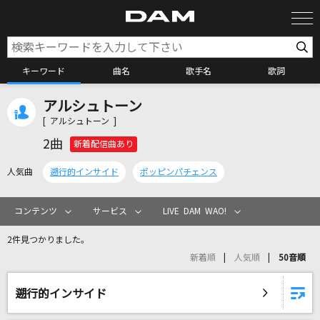
キーワード
曲名
歌手名
歌詞
アルシュトーン
カラオケ検索
[ アルシュトーン ]
2曲
新着配信曲あり
カラオケ店舗検索
人気曲
遡行的インサイド
ポッピンパチェンス
カラオケリクエスト
コンテンツ
サービス
LIVE DAM WAO!
2件見つかりました。
全国りれき
新着順
人気順
50音順
リアルタイムで歌われている曲の一覧
遡行的インサイド