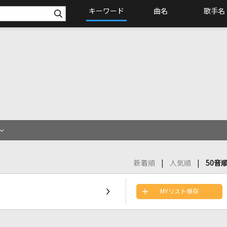
キーワード
曲名
歌手名
新着順
人気順
50音
MYリスト保存