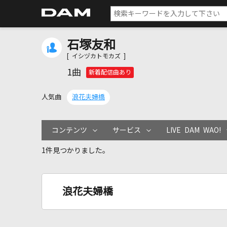
石塚友和
[ イシヅカトモカズ ]
1曲
新着配信曲あり
人気曲
浪花夫婦橋
コンテンツ
サービス
LIVE DAM WAO!
1件見つかりました。
浪花夫婦橋