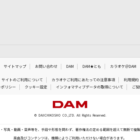
サイトマップ
お問い合わせ
DAM
DAM★とも
カラオケ＠DAM
サイトのご利用について
カラオケご利用にあたっての注意事項
利用規約
ーポリシー
クッキー設定
インフォマティブデータの取得について
ご契
© DAIICHIKOSHO CO.,LTD. All Rights Reserved.
・写真・動画・音声等を、手段や形態を問わず、著作権法の定める範囲を超えて無断で複
楽曲及びコンテンツは、機種によりご利用いただけない場合があります。