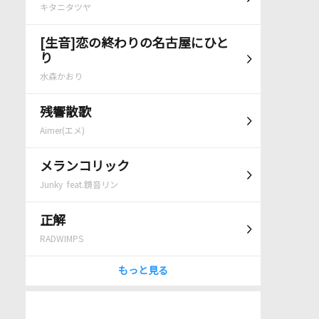
キタニタツヤ
[生音]恋の終わりの名古屋にひと
り
水森かおり
残響散歌
Aimer(エメ)
メランコリック
Junky feat.鏡音リン
正解
RADWIMPS
もっと見る