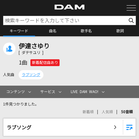
キーワード
曲名
歌手名
歌詞
伊達さゆり
カラオケ検索
[ ダテサユリ ]
1曲
新着配信曲あり
カラオケ店舗検索
人気曲
ラブソング
カラオケリクエスト
コンテンツ
サービス
LIVE DAM WAO!
1件見つかりました。
全国りれき
新着順
人気順
50音順
リアルタイムで歌われている曲の一覧
ラブソング