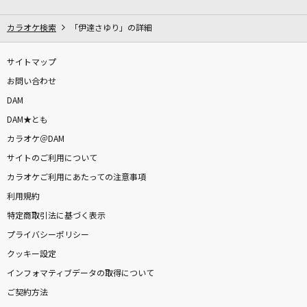
Golden [ゴールデン]
HUNTR/X
カラオケ検索
「伊達さゆり」の詳細
[生音]シルエット
サイトマップ
KANA-BOON
お問い合わせ
DAM
なんでもないよ、
DAM★とも
マカロニえんぴつ
カラオケ＠DAM
サイトのご利用について
ゴミ人間、俺
カラオケご利用にあたっての注意事項
ヤングスキニー
利用規約
[生音]PIECE OF MY WISH
特定商取引法に基づく表示
今井美樹
プライバシーポリシー
クッキー設定
A Dream Is A Wish Your Heart Makes (Cinde
インフォマティブデータの取得について
rella) [夢はひそかに]
ご契約方法
Disney Channel Stars