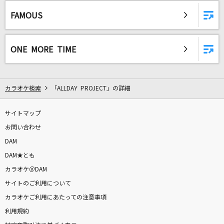
[生音]ギターと孤独と蒼い惑星
FAMOUS
結束バンド
マスカット
ONE MORE TIME
ゆず
星空のドライブ
カラオケ検索
「ALLDAY PROJECT」の詳細
松田聖子
サイトマップ
とってもとっても、ありがとう。
お問い合わせ
日向美ビタースイーツ♪
DAM
[生音]幸せ
DAM★とも
back number
カラオケ＠DAM
サイトのご利用について
青のすみか
カラオケご利用にあたっての注意事項
キタニタツヤ
利用規約