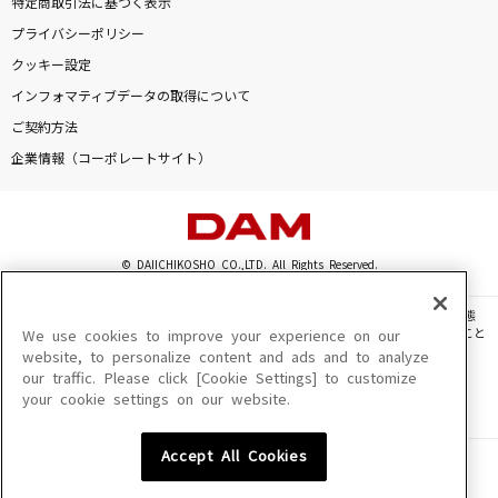
特定商取引法に基づく表示
ギャランドゥ
プライバシーポリシー
西城秀樹
クッキー設定
インフォマティブデータの取得について
世界が終るまでは…
ご契約方法
WANDS
企業情報（コーポレートサイト）
[生音]LOVE SONG
CHAGE & ASKA
© DAIICHIKOSHO CO.,LTD. All Rights Reserved.
[生音]Tomorrow never knows
Mr.Children
このサイトに掲載されている一切の文章・画像・写真・動画・音声等を、手段や形態
を問わず、著作権法の定める範囲を超えて無断で複製、転載、ファイル化などすること
We use cookies to improve your experience on our
もっと見る
を禁じます。
website, to personalize content and ads and to analyze
our traffic. Please click [Cookie Settings] to customize
楽曲及びコンテンツは、機種によりご利用いただけない場合があります。
your cookie settings on our website.
楽曲及びコンテンツの配信日、配信内容が変更になる場合があります。
DAMの新曲・ランキングなど
楽曲によりMYリスト保存ができない場合があります。
カラオケ最新情報をチェック！
Accept All Cookies
JASRAC許諾番号
6602250213Y31015 6602250112Y38026 6602250240Y31015
6602250241Y45122