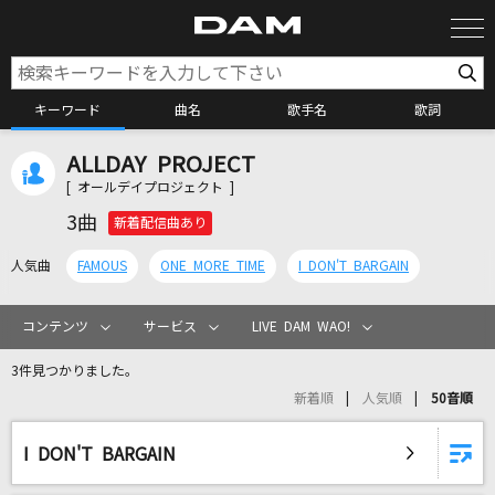
キーワード
曲名
歌手名
歌詞
ALLDAY PROJECT
カラオケ検索
[ オールデイプロジェクト ]
3曲
新着配信曲あり
カラオケ店舗検索
人気曲
FAMOUS
ONE MORE TIME
I DON'T BARGAIN
カラオケリクエスト
コンテンツ
サービス
LIVE DAM WAO!
3件見つかりました。
全国りれき
新着順
人気順
50音順
リアルタイムで歌われている曲の一覧
I DON'T BARGAIN