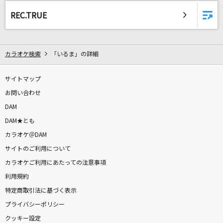
平熱
REC.TRUE
Mr.Children
やさしいキスをして
カラオケ検索
「いるま」の詳細
DREAMS COME TRUE
冬のうた
サイトマップ
Kiroro
お問い合わせ
DAM
夏の日の1993
DAM★とも
classM
カラオケ＠DAM
サイトのご利用について
[生音]水彩の月
カラオケご利用にあたっての注意事項
秦 基博
利用規約
特定商取引法に基づく表示
潮騒は生涯の相聞歌に…
プライバシーポリシー
武蔵坊弁慶(宮田幸季)
クッキー設定