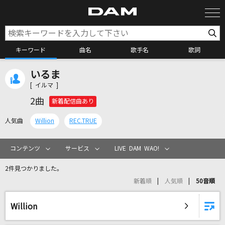
キーワード
曲名
歌手名
歌詞
いるま
カラオケ検索
[ イルマ ]
2曲
新着配信曲あり
カラオケ店舗検索
人気曲
Willion
REC.TRUE
カラオケリクエスト
コンテンツ
サービス
LIVE DAM WAO!
2件見つかりました。
全国りれき
新着順
人気順
50音順
リアルタイムで歌われている曲の一覧
Willion