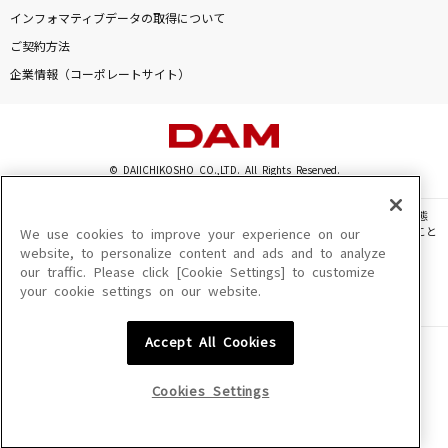
GUTS !
インフォマティブデータの取得について
嵐(アラシ)
ご契約方法
企業情報（コーポレートサイト）
ミモザ
ゴスペラーズ(The Gospellers)
打上花火
© DAIICHIKOSHO CO.,LTD. All Rights Reserved.
DAOKO×米津玄師
このサイトに掲載されている一切の文章・画像・写真・動画・音声等を、手段や形態
を問わず、著作権法の定める範囲を超えて無断で複製、転載、ファイル化などすること
We use cookies to improve your experience on our
[生音]アイのシナリオ
を禁じます。
website, to personalize content and ads and to analyze
CHiCO with HoneyWorks
our traffic. Please click [Cookie Settings] to customize
楽曲及びコンテンツは、機種によりご利用いただけない場合があります。
your cookie settings on our website.
楽曲及びコンテンツの配信日、配信内容が変更になる場合があります。
楽曲によりMYリスト保存ができない場合があります。
もっと見る
Accept All Cookies
JASRAC許諾番号
6602250213Y31015 6602250112Y38026 6602250240Y31015
DAMの新曲・ランキングなど
6602250241Y45122
カラオケ最新情報をチェック！
Cookies Settings
NexTone許諾番号
ID000002945 ID000002947 ID000002937 ID000002938