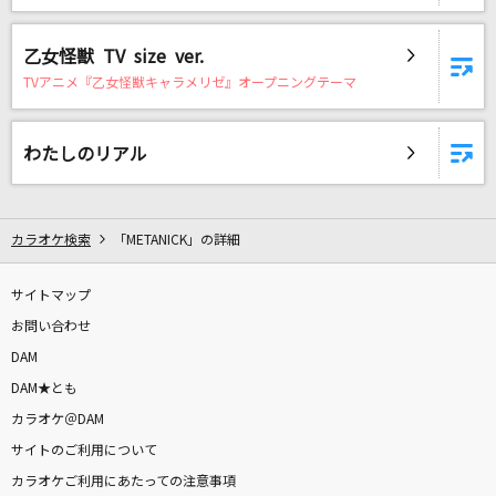
[生音]DESIRE～情熱～
中森明菜
乙女怪獣 TV size ver.
TVアニメ『乙女怪獣キャラメリゼ』オープニングテーマ
[生音]ORION
中島美嘉
わたしのリアル
東京テディベア
Neru feat.鏡音リン
カラオケ検索
「METANICK」の詳細
オレンジ
変態紳士クラブ
サイトマップ
お問い合わせ
群青逃避行
DAM
おいしくるメロンパン
DAM★とも
カラオケ＠DAM
M
サイトのご利用について
浜崎あゆみ
カラオケご利用にあたっての注意事項