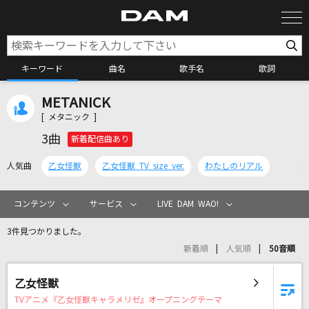
キーワード
曲名
歌手名
歌詞
METANICK
カラオケ検索
[ メタニック ]
3曲
新着配信曲あり
カラオケ店舗検索
人気曲
乙女怪獣
乙女怪獣 TV size ver.
わたしのリアル
カラオケリクエスト
コンテンツ
サービス
LIVE DAM WAO!
3件見つかりました。
全国りれき
新着順
人気順
50音順
リアルタイムで歌われている曲の一覧
乙女怪獣
TVアニメ『乙女怪獣キャラメリゼ』オープニングテーマ