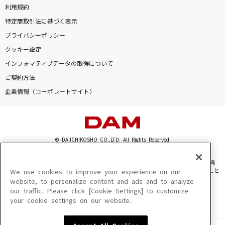
BRAIN
利用規約
Kanaria
特定商取引法に基づく表示
プライバシーポリシー
ラストノートしか知らない
クッキー設定
＝LOVE
インフォマティブデータの取得について
ご契約方法
天国
企業情報（コーポレートサイト）
Mrs. GREEN APPLE
[名演]冬のうた 「名演ピアノ 美野 春樹」
Kiroro
© DAIICHIKOSHO CO.,LTD. All Rights Reserved.
もっと見る
このサイトに掲載されている一切の文章・画像・写真・動画・音声等を、手段や形態
を問わず、著作権法の定める範囲を超えて無断で複製、転載、ファイル化などすること
We use cookies to improve your experience on our
を禁じます。
website, to personalize content and ads and to analyze
DAMの新曲・ランキングなど
our traffic. Please click [Cookie Settings] to customize
楽曲及びコンテンツは、機種によりご利用いただけない場合があります。
カラオケ最新情報をチェック！
your cookie settings on our website.
楽曲及びコンテンツの配信日、配信内容が変更になる場合があります。
楽曲によりMYリスト保存ができない場合があります。