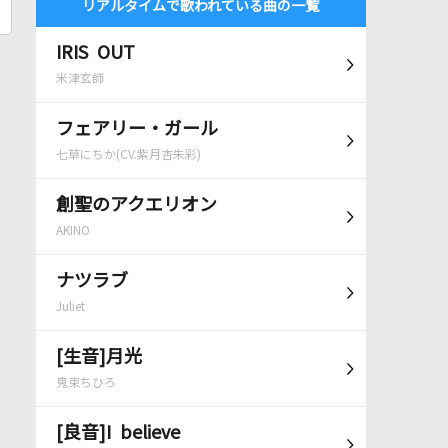
リアルタイムで歌われている曲の一覧
IRIS OUT
米津玄師
フェアリー・ガール
七草にちか(CV.紫月杏朱彩)
創聖のアクエリオン
AKINO
ナツラブ
Juliet
[生音]月光
鬼束ちひろ
[良音]I believe