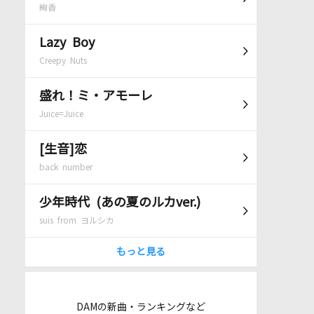
絢香
Lazy Boy
Creepy Nuts
盛れ！ミ・アモーレ
Juice=Juice
[生音]恋
back number
少年時代 (あの夏のルカver.)
suis from ヨルシカ
もっと見る
DAMの新曲・ランキングなど