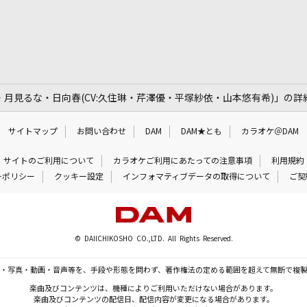
火威灯・月見るな・日向春(CV:久住琳・芹澤優・平塚紗依・山本悠有希)」の詳
サイトマップ
お問い合わせ
DAM
DAM★とも
カラオケ＠DAM
サイトのご利用について
カラオケご利用にあたっての注意事項
利用規約
ーポリシー
クッキー設定
インフォマティブデータの取得について
ご契
© DAIICHIKOSHO CO.,LTD. All Rights Reserved.
・写真・動画・音声等を、手段や形態を問わず、著作権法の定める範囲を超えて無断で複
楽曲及びコンテンツは、機種によりご利用いただけない場合があります。
楽曲及びコンテンツの配信日、配信内容が変更になる場合があります。