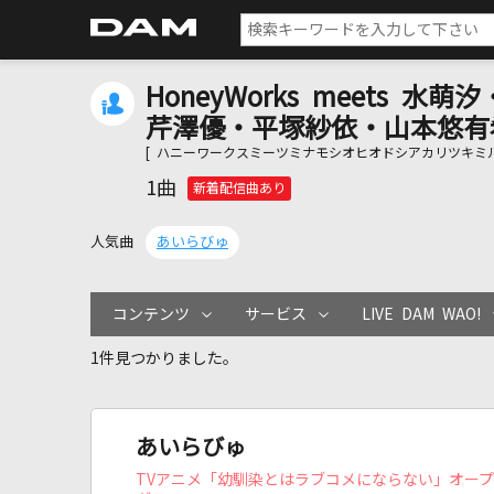
HoneyWorks meets 
芹澤優・平塚紗依・山本悠有
[ ハニーワークスミーツミナモシオヒオドシアカリツキミ
1曲
新着配信曲あり
人気曲
あいらびゅ
コンテンツ
サービス
LIVE DAM WAO!
1件見つかりました。
あいらびゅ
TVアニメ「幼馴染とはラブコメにならない」オー