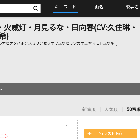
キーワード
曲名
歌手名
水萌汐・火威灯・月見るな・日向春(CV:久住琳・
希)
ルナヒナタハルクスミリンセリザワユウヒラツカサエヤマモトユウキ ]
新着順
人気順
50音
MYリスト保存
プニン