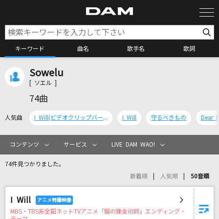
キーワード
曲名
歌手名
歌詞
Sowelu
カラオケ検索
[ ソエル ]
74曲
カラオケ店舗検索
人気曲
I Will(ビデオクリップバージョン)
I Will
守るべきもの
Dear f
カラオケリクエスト
コンテンツ
サービス
LIVE DAM WAO!
74件見つかりました。
全国りれき
新着順
人気順
50音順
I Will
リアルタイムで歌われている曲の一覧
MBS・TBS系全国ネットTVアニメ「鋼の錬金術師」エンディング・