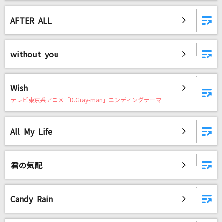
lulu.
AFTER ALL
Mrs. GREEN APPLE
Story
without you
AI
Day N Night (feat. G-k.i.d,guca owl & KEIJ
Wish
U)
テレビ東京系アニメ「D.Gray-man」エンディングテーマ
BAD HOP
アイノマテリアル
All My Life
Junky
君の気配
もっと見る
DAMの新曲・ランキングなど
Candy Rain
カラオケ最新情報をチェック！