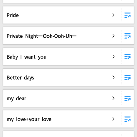
Pride
Private NightーOoh-Ooh-Uhー
Baby I want you
Better days
my dear
my love+your love