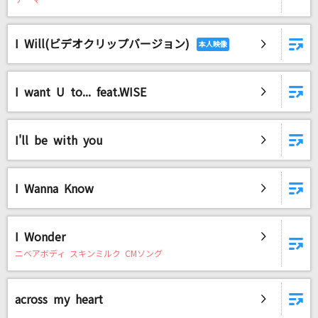
テーマ
[生音]粉雪
レミオロメン
I Will(ビデオクリップバージョン)
[生音]再会
Vaundy
I want U to... feat.WISE
マザーランド
Ado
I'll be with you
いいんですか?
RADWIMPS
I Wanna Know
魔法の料理 ～君から君へ～
I Wonder
BUMP OF CHICKEN
ニベアボディ スキンミルク CMソング
ベテルギウス
優里
across my heart