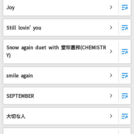
Joy
Still lovin' you
Snow again duet with 堂珍嘉邦(CHEMISTR
Y)
smile again
SEPTEMBER
大切な人