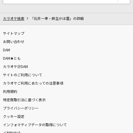
サイレントマジョリティー
欅坂46
カラオケ検索
「石井一孝・麻生かほ里」の詳細
[生音]言って。
ヨルシカ
サイトマップ
お問い合わせ
[生音]水平線
DAM
back number
DAM★とも
カラオケ＠DAM
月に吠える
サイトのご利用について
ヨルシカ
カラオケご利用にあたっての注意事項
利用規約
ぎゅっと
特定商取引法に基づく表示
Sexy Zone
プライバシーポリシー
しわあわせ
クッキー設定
Vaundy
インフォマティブデータの取得について