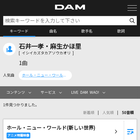
キーワード
曲名
歌手名
歌詞
石井一孝・麻生かほ里
カラオケ検索
[ イシイカズタカアソウカオリ ]
1曲
カラオケ店舗検索
人気曲
ホール・ニュー・ワールド(新しい世界)
カラオケリクエスト
コンテンツ
サービス
LIVE DAM WAO!
1件見つかりました。
全国りれき
新着順
人気順
50音順
ホール・ニュー・ワールド(新しい世界)
リアルタイムで歌われている曲の一覧