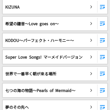
[生音]夢をかなえてドラえもん(ドラえもんアニ
メバージョン)
KIZUNA
mao
希望の鐘音～Love goes on～
pure soul
GLAY
KODOU～パーフェクト・ハーモニー～
[生音]狂乱 Hey Kids!!
THE ORAL CIGARETTES
Super Love Songs! マーメイドバージョン
[生音]アゲハ蝶
ポルノグラフィティ
世界で一番早く朝が来る場所
[生音]月並みに輝け
結束バンド
七つの海の物語～Pearls of Mermaid～
盛れ！ミ・アモーレ
Juice=Juice
夢のその先へ