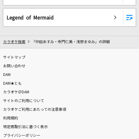
traveling(ビデオクリップバージョン)
Legend of Mermaid
宇多田ヒカル
机さする
カラオケ検索
「中田あすみ・寺門仁美・浅野まゆみ」の詳細
青木遥
サイトマップ
7月のサイダー
お問い合わせ
超ときめき宣伝部(ときめき宣伝部)
DAM
キミに100パーセント
DAM★とも
きゃりーぱみゅぱみゅ
カラオケ＠DAM
サイトのご利用について
もっと見る
カラオケご利用にあたっての注意事項
利用規約
DAMの新曲・ランキングなど
特定商取引法に基づく表示
カラオケ最新情報をチェック！
プライバシーポリシー