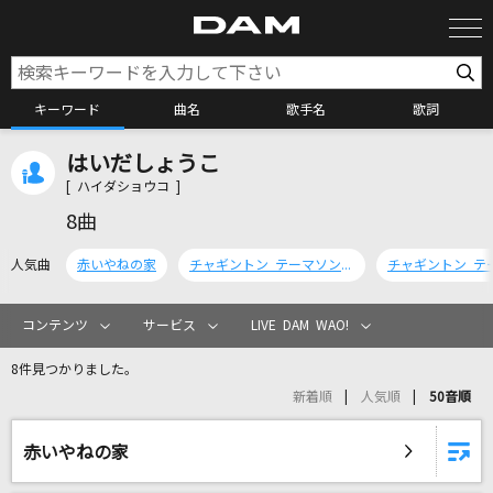
キーワード
曲名
歌手名
歌詞
はいだしょうこ
カラオケ検索
[ ハイダショウコ ]
8曲
カラオケ店舗検索
人気曲
赤いやねの家
チャギントン テーマソング(はいだしょうこVer.)
カラオケリクエスト
コンテンツ
サービス
LIVE DAM WAO!
8件見つかりました。
全国りれき
新着順
人気順
50音順
リアルタイムで歌われている曲の一覧
赤いやねの家