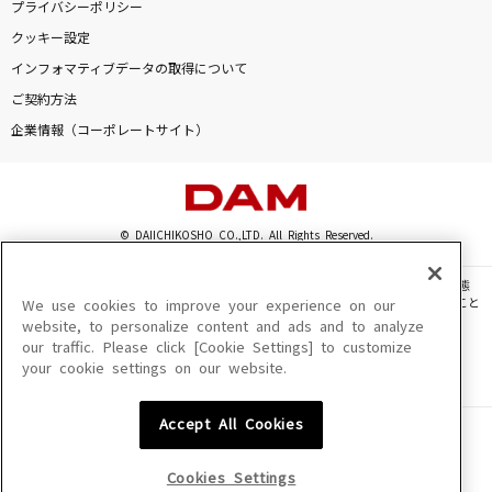
プライバシーポリシー
クッキー設定
インフォマティブデータの取得について
DAMに会員登録・ログインして
ご契約方法
カラオケをもっと楽しもう！
企業情報（コーポレートサイト）
自宅でカラオケ歌い放題！
© DAIICHIKOSHO CO.,LTD. All Rights Reserved.
家族や友達と一緒に！練習にも！
このサイトに掲載されている一切の文章・画像・写真・動画・音声等を、手段や形態
を問わず、著作権法の定める範囲を超えて無断で複製、転載、ファイル化などすること
We use cookies to improve your experience on our
を禁じます。
website, to personalize content and ads and to analyze
our traffic. Please click [Cookie Settings] to customize
楽曲及びコンテンツは、機種によりご利用いただけない場合があります。
your cookie settings on our website.
楽曲及びコンテンツの配信日、配信内容が変更になる場合があります。
楽曲によりMYリスト保存ができない場合があります。
Accept All Cookies
JASRAC許諾番号
6602250213Y31015 6602250112Y38026 6602250240Y31015
6602250241Y45122
Cookies Settings