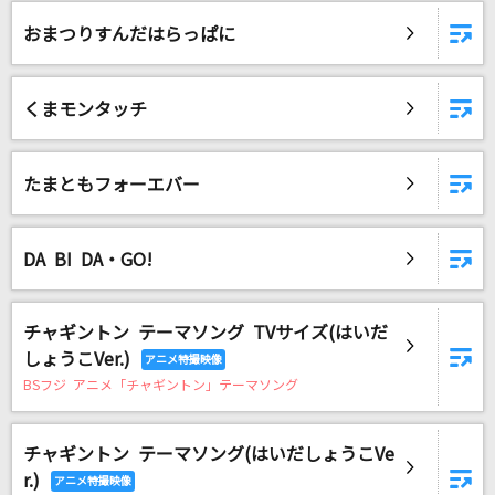
願い
おまつりすんだはらっぱに
sumika
秒針を噛む
くまモンタッチ
ずっと真夜中でいいのに。
Butterfly Kiss
たまともフォーエバー
米倉千尋
虹色の戦争
DA BI DA・GO!
SEKAI NO OWARI(世界の終わり)
チャギントン テーマソング TVサイズ(はいだ
草原の奇跡
しょうこVer.)
AKB48
BSフジ アニメ「チャギントン」テーマソング
[生音]オリオンをなぞる
チャギントン テーマソング(はいだしょうこVe
UNISON SQUARE GARDEN
r.)