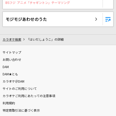
BSフジ アニメ「チャギントン」テーマソング
HEART OF SWORD～夜明け前～(ビデオクリッ
プバージョン)
T.M.Revolution
モジモジあわせのうた
Samba de Night Fever
ONE N' ONLY
カラオケ検索
「はいだしょうこ」の詳細
[良音]旅立ち
サイトマップ
FUNKY MONKEY BABYS
お問い合わせ
DAM
盛れ！ミ・アモーレ
DAM★とも
Juice=Juice
カラオケ＠DAM
もっと見る
サイトのご利用について
カラオケご利用にあたっての注意事項
DAMの新曲・ランキングなど
利用規約
カラオケ最新情報をチェック！
特定商取引法に基づく表示