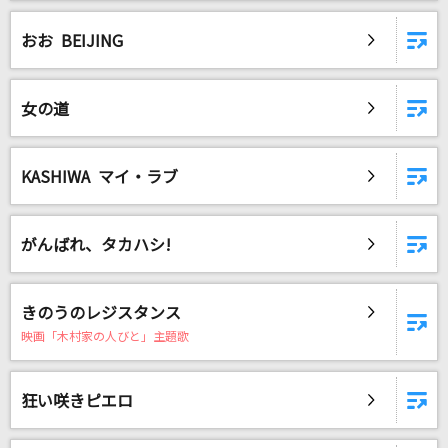
おお BEIJING
DAMに会員登録・ログインして
カラオケをもっと楽しもう！
女の道
KASHIWA マイ・ラブ
自宅でカラオケ歌い放題！
家族や友達と一緒に！練習にも！
がんばれ、タカハシ!
きのうのレジスタンス
映画「木村家の人びと」主題歌
狂い咲きピエロ