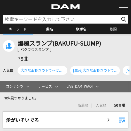
キーワード
曲名
歌手名
歌詞
爆風スランプ(BAKUFU-SLUMP)
カラオケ検索
[ バクフウスランプ ]
78曲
カラオケ店舗検索
人気曲
大きな玉ねぎの下で～はるかなる想い
[生音]大きな玉ねぎの下で～はるかなる想い
カラオケリクエスト
コンテンツ
サービス
LIVE DAM WAO!
78件見つかりました。
全国りれき
新着順
人気順
50音順
リアルタイムで歌われている曲の一覧
愛がいそいでる