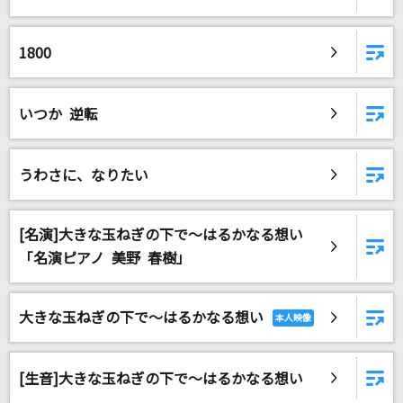
やさしいキスをして
DREAMS COME TRUE
1800
生まれてはじめて
神田沙也加、松たか子
いつか 逆転
残酷な天使のテーゼ
うわさに、なりたい
高橋洋子
夜の踊り子
[名演]大きな玉ねぎの下で～はるかなる想い
サカナクション
「名演ピアノ 美野 春樹」
もっと見る
大きな玉ねぎの下で～はるかなる想い
DAMの新曲・ランキングなど
カラオケ最新情報をチェック！
[生音]大きな玉ねぎの下で～はるかなる想い