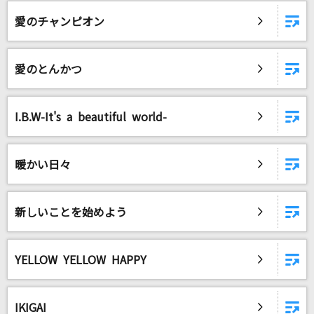
[プロオケ]I LOVE YOU
愛のチャンピオン
尾崎豊
フェイク
愛のとんかつ
Mr.Children
ダーリン
I.B.W-It's a beautiful world-
Mrs. GREEN APPLE
Lemon
暖かい日々
米津玄師
新しいことを始めよう
アドバンス・アドベンチャー
GARDEN
YELLOW YELLOW HAPPY
TAKE ME HIGHER
V6
IKIGAI